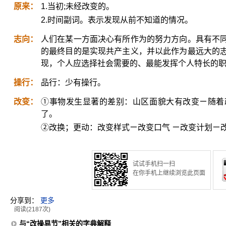
原来：
1.当初;未经改变的。
2.时间副词。表示发现从前不知道的情况。
志向：
人们在某一方面决心有所作为的努力方向。具有不
的最终目的是实现共产主义，并以此作为最远大的
现，个人应选择社会需要的、最能发挥个人特长的
操行：
品行：少有操行。
改变：
①事物发生显著的差别：山区面貌大有改变ㄧ随着
了。
②改换；更动：改变样式ㄧ改变口气 ㄧ改变计划ㄧ
试试手机扫一扫
在你手机上继续浏览此页面
分享到：
更多
阅读(2187次)
与“改操易节”相关的字典解释