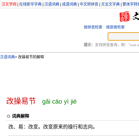
汉文学网
|
在线新华字典
|
汉语词典
|
成语词典
|
中文转拼音
|
文言文字典
|
繁体字转
按拼音检索
按部首检索
提示：
支持拼音查询，例：“wen xu
汉语词典
>
改操易节的解释
改操易节
gǎi cāo yì jié
词典解释
改、易：改变。改变原来的操行和志向。