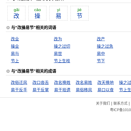
găi
cāo
yì
jié
改
操
易
节
与“改操易节”相关的词语
改业
改为
改产
操业
操之过切
操之过急
易与
易世
易中
节上
节上生枝
节下
与“改操易节”相关的成语
改俗迁风
改口沓舌
改名换姓
改名易姓
改天换地
操之
易于反手
易于反掌
易于拾遗
易俗移风
易口以食
节上
|
|
关于我们
联系方式
粤ICP备1010