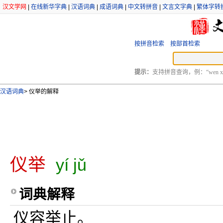
汉文学网
|
在线新华字典
|
汉语词典
|
成语词典
|
中文转拼音
|
文言文字典
|
繁体字转
按拼音检索
按部首检索
提示：
支持拼音查询，例：“wen xu
汉语词典
>
仪举的解释
仪举
yí jǔ
词典解释
仪容举止。