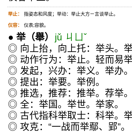
举止：
指姿态和风度；举动：举止大方ㄧ言谈举止。
仪容：
仪表;容貌。
●
举
（舉）
jǔ ㄐㄩˇ
◎ 向上抬，向上托：举头。
◎ 动作行为：举止。轻而易
◎ 发起，兴办：举义。举办
◎ 提出：举要。举例。
◎ 推选，推荐：推举。荐举
◎ 全：举国。举世。举家。
◎ 古代指科举取士：科举。
◎ 攻克：“一战而举鄢、郢”。