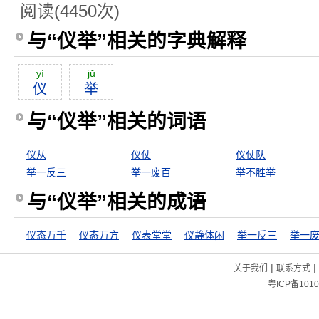
阅读(4450次)
与“仪举”相关的字典解释
yí
jŭ
仪
举
与“仪举”相关的词语
仪从
仪仗
仪仗队
举一反三
举一废百
举不胜举
与“仪举”相关的成语
仪态万千
仪态万方
仪表堂堂
仪静体闲
举一反三
举一
|
|
关于我们
联系方式
粤ICP备1010