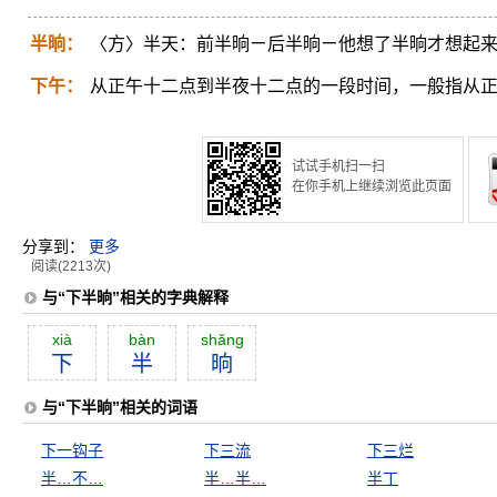
半晌：
〈方〉半天：前半晌ㄧ后半晌ㄧ他想了半晌才想起
下午：
从正午十二点到半夜十二点的一段时间，一般指从
试试手机扫一扫
在你手机上继续浏览此页面
分享到：
更多
阅读(2213次)
与“下半晌”相关的字典解释
xià
bàn
shăng
下
半
晌
与“下半晌”相关的词语
下一钩子
下三流
下三烂
半…不…
半…半…
半丁