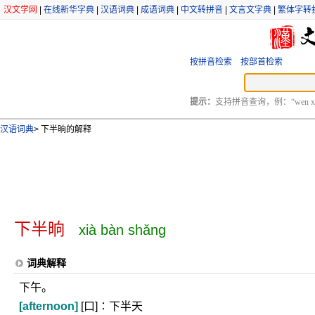
汉文学网
|
在线新华字典
|
汉语词典
|
成语词典
|
中文转拼音
|
文言文字典
|
繁体字转
按拼音检索
按部首检索
提示：
支持拼音查询，例：“wen xu
汉语词典
>
下半晌的解释
下半晌
xià bàn shǎng
词典解释
下午。
[afternoon]
[口]∶下半天