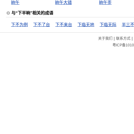
晌午
晌午大错
晌午歪
与“下半晌”相关的成语
下不为例
下不了台
下不来台
下临无地
下临无际
半三
|
|
关于我们
联系方式
粤ICP备1010