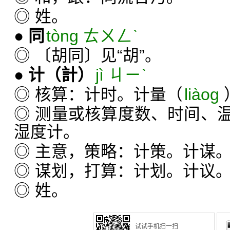
◎ 姓。
●
同
tòng ㄊㄨㄥˋ
◎ 〔胡同〕见“胡”。
●
计
（計）
jì ㄐㄧˋ
◎ 核算：计时。计量（
liàog
◎ 测量或核算度数、时间、
湿度计。
◎ 主意，策略：计策。计谋
◎ 谋划，打算：计划。计议
◎ 姓。
试试手机扫一扫