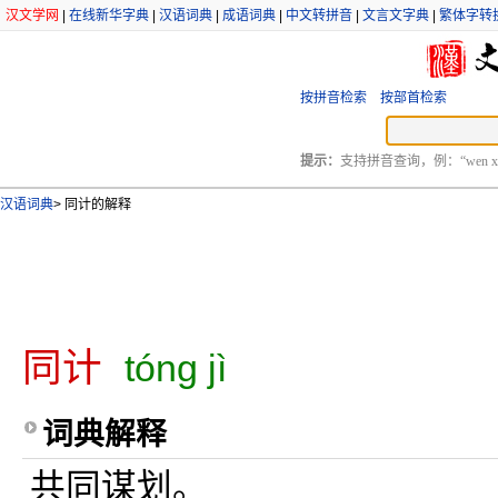
汉文学网
|
在线新华字典
|
汉语词典
|
成语词典
|
中文转拼音
|
文言文字典
|
繁体字转
按拼音检索
按部首检索
提示：
支持拼音查询，例：“wen xu
汉语词典
>
同计的解释
同计
tóng jì
词典解释
共同谋划。