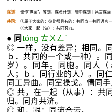
谋划：
也作“谋画”。筹划；谋虑计划：暗中谋划｜具言谋画
共同：
①属于大家的；彼此都具有的：共同点ㄧ共同语言
②大家一起（做）：共同努力。
●
同
tóng ㄊㄨㄥˊ
◎ 一样，没有差异；相同。
ｂ．共同的一个或一种）。
岁）。同年。同胞。同人（
人；ｂ．同行业的人）。同
同工异曲。同室操戈。情同手
◎ 共，在一起（从事）：共
归。同舟共济。
◎ 和，跟：同流合污。