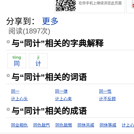
在你手机上继续浏览此页面
分享到：
更多
阅读(1897次)
与“同计”相关的字典解释
tóng
jì
同
计
与“同计”相关的词语
同一
同一律
同一性
计上心头
计上心来
计不反顾
与“同计”相关的成语
同业相仇
同仇敌忾
同仇敌慨
同休共戚
同休等戚
计上