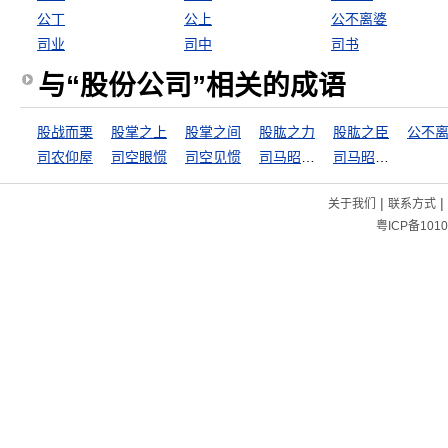
公丁
公上
公不离婆
司业
司中
司书
与“股份公司”相关的成语
股战而栗
股掌之上
股掌之间
股肱之力
股肱之臣
公不
司农仰屋
司空眼惯
司空见惯
司马昭之心
司马昭之心，路人皆知
|
|
关于我们
联系方式
粤ICP备1010