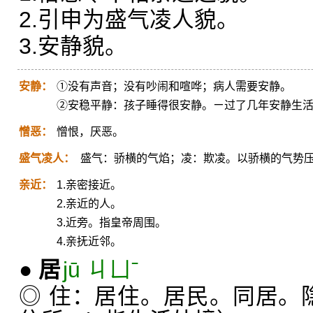
2.引申为盛气凌人貌。
3.安静貌。
安静：
①没有声音；没有吵闹和喧哗；病人需要安静。
②安稳平静：孩子睡得很安静。ㄧ过了几年安静生
憎恶：
憎恨，厌恶。
盛气凌人：
盛气：骄横的气焰；凌：欺凌。以骄横的气势
亲近：
1.亲密接近。
2.亲近的人。
3.近旁。指皇帝周围。
4.亲抚近邻。
●
居
jū ㄐㄩˉ
◎ 住：居住。居民。同居。