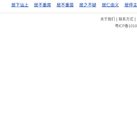
居下讪上
居不重席
居不重茵
居之不疑
居仁由义
居停
|
|
关于我们
联系方式
粤ICP备1010