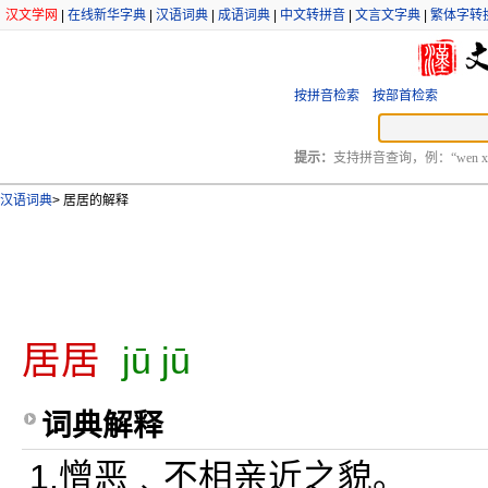
汉文学网
|
在线新华字典
|
汉语词典
|
成语词典
|
中文转拼音
|
文言文字典
|
繁体字转
按拼音检索
按部首检索
提示：
支持拼音查询，例：“wen xu
汉语词典
>
居居的解释
居居
jū jū
词典解释
1.憎恶﹑不相亲近之貌。