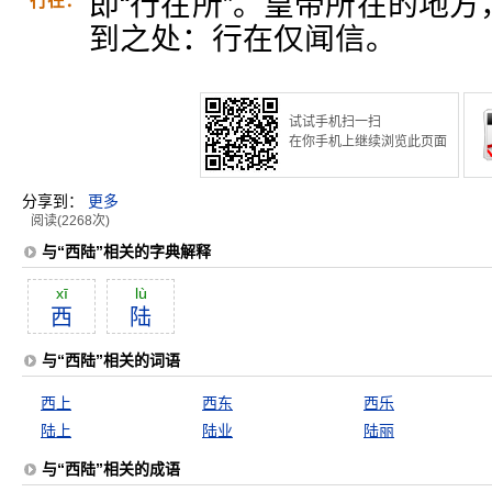
即“行在所”。皇帝所在的地
行在：
到之处：行在仅闻信。
试试手机扫一扫
在你手机上继续浏览此页面
分享到：
更多
阅读(2268次)
与“西陆”相关的字典解释
xī
lù
西
陆
与“西陆”相关的词语
西上
西东
西乐
陆上
陆业
陆丽
与“西陆”相关的成语