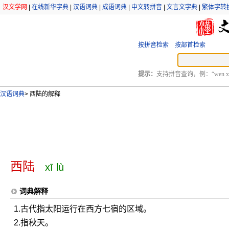
汉文学网
|
在线新华字典
|
汉语词典
|
成语词典
|
中文转拼音
|
文言文字典
|
繁体字转
按拼音检索
按部首检索
提示：
支持拼音查询，例：“wen xu
汉语词典
>
西陆的解释
西陆
xī lù
词典解释
1.古代指太阳运行在西方七宿的区域。
2.指秋天。