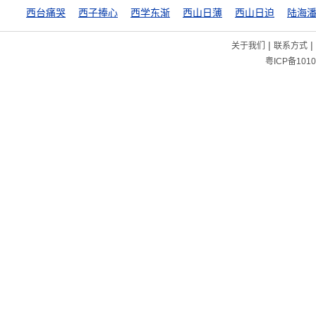
西台痛哭
西子捧心
西学东渐
西山日薄
西山日迫
陆海
|
|
关于我们
联系方式
粤ICP备1010