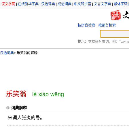
汉文学网
|
在线新华字典
|
汉语词典
|
成语词典
|
中文转拼音
|
文言文字典
|
繁体字转
按拼音检索
按部首检索
提示：
支持拼音查询，例：“wen xu
汉语词典
>
乐笑翁的解释
乐笑翁
lè xiào wēng
词典解释
宋词人张炎的号。