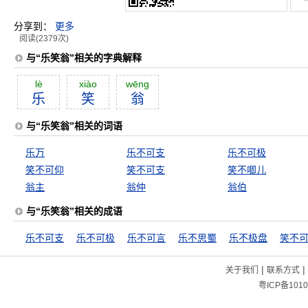
分享到：
更多
阅读(2379次)
与“乐笑翁”相关的字典解释
lè
xiào
wēng
乐
笑
翁
与“乐笑翁”相关的词语
乐万
乐不可支
乐不可极
笑不可仰
笑不可支
笑不唧儿
翁主
翁仲
翁伯
与“乐笑翁”相关的成语
乐不可支
乐不可极
乐不可言
乐不思蜀
乐不极盘
笑不
|
|
关于我们
联系方式
粤ICP备1010