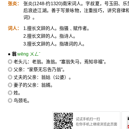
张炎：
张炎(1248-约1320)南宋词人。字叔夏，号玉田
后浪迹江湖。善于写景咏物，注重技巧，讲究音律
词》。
词人：
1.擅长文辞的人。指骚﹑赋作者。
2.擅长文辞的人。指诗人。
3.擅长文辞的人。指填词的人。
●
翁
wēng ㄨㄥˉ
◎ 老头儿：老翁。渔翁。“塞翁失马，焉知非福”。
◎ 父亲：“家祭无忘告乃翁”。
◎ 丈夫的父亲：翁姑（公婆）。
◎ 妻子的父亲：翁婿。
◎ 姓。
◎ 鸟颈毛。
试试手机扫一扫
在你手机上继续浏览此页面