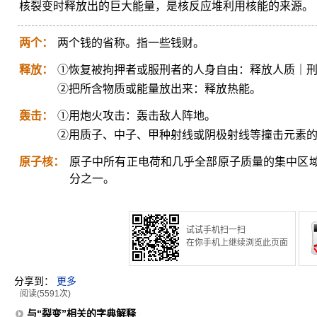
核裂变时释放出的巨大能量，是核反应堆利用核能的来源。
两个：
两个钱的省称。指一些钱财。
释放：
①恢复被拘押者或服刑者的人身自由：释放人质｜
②把所含物质或能量放出来：释放热能。
轰击：
①用炮火攻击：轰击敌人阵地。
②用质子、中子、甲种射线或阴极射线等撞击元素
原子核：
原子中所有正电荷和几乎全部原子质量的集中区
分之一。
试试手机扫一扫
在你手机上继续浏览此页面
分享到：
更多
阅读(5591次)
与“裂变”相关的字典解释