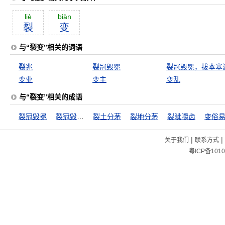
liè
biàn
裂
变
与“裂变”相关的词语
裂兆
裂冠毁冕
裂冠毁冕，拔本塞
变业
变主
变乱
与“裂变”相关的成语
裂冠毁冕
裂冠毁冕，拔本塞源
裂土分茅
裂地分茅
裂眦嚼齿
变俗
|
|
关于我们
联系方式
粤ICP备1010