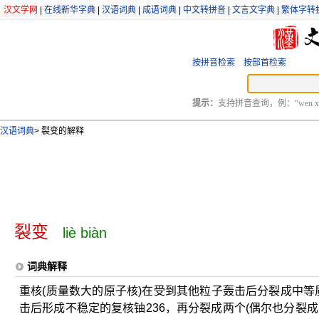
汉文学网
|
在线新华字典
|
汉语词典
|
成语词典
|
中文转拼音
|
文言文字典
|
繁体字转
按拼音检索
按部首检索
提示：
支持拼音查询，例：“wen xu
汉语词典
>
裂变的解释
裂变
liè biàn
词典解释
重核(质量数大的原子核)在受到其他粒子轰击后分裂成中等
击后形成不稳定的复核铀236，再分裂成两个(偶尔也分裂成