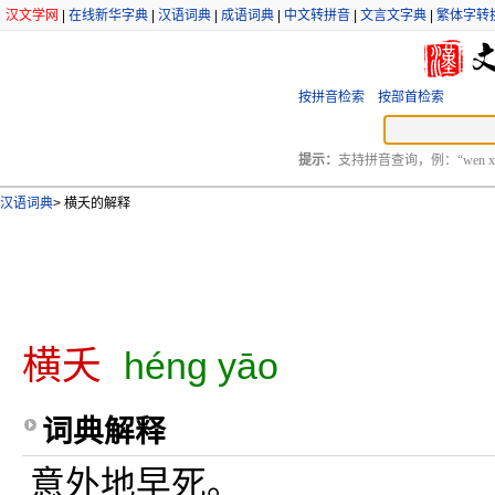
汉文学网
|
在线新华字典
|
汉语词典
|
成语词典
|
中文转拼音
|
文言文字典
|
繁体字转
按拼音检索
按部首检索
提示：
支持拼音查询，例：“wen xu
汉语词典
>
横夭的解释
横夭
héng yāo
词典解释
意外地早死。