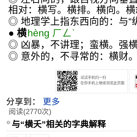
相对：横写。横排。横向。横
◎ 地理学上指东西向的：与“
●
横
hèng ㄏㄥˋ
◎ 凶暴，不讲理；蛮横。强
◎ 意外的，不寻常的：横财
试试手机扫一扫
在你手机上继续浏览此页面
分享到：
更多
阅读(2770次)
与“横夭”相关的字典解释