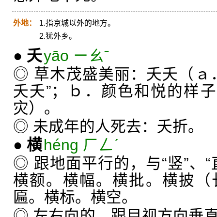
外地：
1.指京城以外的地方。
2.犹外乡。
●
夭
yāo ㄧㄠˉ
◎ 草木茂盛美丽：夭夭（ａ
夭夭”；ｂ．颜色和悦的样子
灾）。
◎ 未成年的人死去：夭折。
●
横
héng ㄏㄥˊ
◎ 跟地面平行的，与“竖”、
横额。横幅。横批。横披（
匾。横标。横空。
◎ 左右向的，跟目视方向垂直的