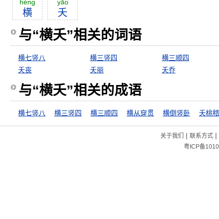
héng
yāo
横
夭
与“横夭”相关的词语
横七竖八
横三竖四
横三顺四
夭丧
夭丽
夭乔
与“横夭”相关的成语
横七竖八
横三竖四
横三顺四
横从穿贯
横倒竖卧
夭桃
|
|
关于我们
联系方式
粤ICP备1010