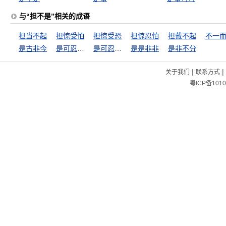
与“担不是”相关的成语
担当不起
担惊受怕
担惊受恐
担惊忍怕
担戴不起
不一
是古非今
是可忍，孰不可容
是可忍，孰不可忍
是是非非
是非不分
|
|
关于我们
联系方式
粤ICP备1010