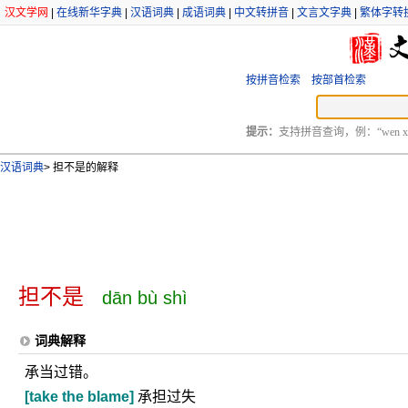
汉文学网
|
在线新华字典
|
汉语词典
|
成语词典
|
中文转拼音
|
文言文字典
|
繁体字转
按拼音检索
按部首检索
提示：
支持拼音查询，例：“wen xu
汉语词典
>
担不是的解释
担不是
dān bù shì
词典解释
承当过错。
[take the blame]
承担过失