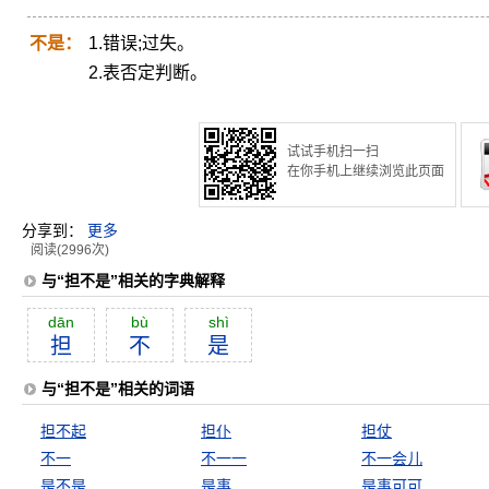
不是：
1.错误;过失。
2.表否定判断。
试试手机扫一扫
在你手机上继续浏览此页面
分享到：
更多
阅读(2996次)
与“担不是”相关的字典解释
dān
bù
shì
担
不
是
与“担不是”相关的词语
担不起
担仆
担仗
不一
不一一
不一会儿
是不是
是事
是事可可