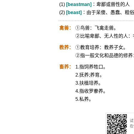
(1)
[beastman]
∶卑鄙或兽性的人
(2)
[beast]
∶由于呆傻、愚蠢、粗
禽兽：
①鸟兽：飞禽走兽。
②比喻卑鄙、无人性的人：
教养：
①教育培养：教养子女。
②指一般文化和品德的修养
畜养：
1.指饲养牲口。
2.抚养;养育。
3.扶植培养。
4.指收罗豢养。
5.私养。
试
在