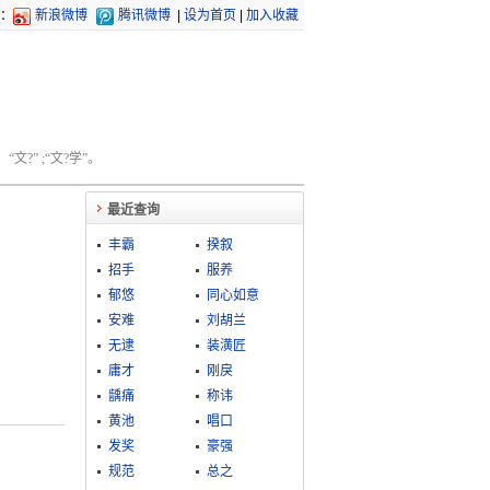
：
新浪微博
腾讯微博
|
设为首页
|
加入收藏
文?” ;“文?学”。
最近查询
丰霸
揆叙
招手
服养
郁悠
同心如意
安难
刘胡兰
无逮
装潢匠
庸才
刚戾
龋痛
称讳
黄池
唱口
发奖
豪强
规范
总之