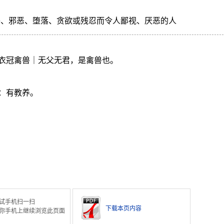
俗、邪恶、堕落、贪欲或残忍而令人鄙视、厌恶的人
衣冠禽兽｜无父无君，是禽兽也。
：有教养。
试手机扫一扫
下载本页内容
你手机上继续浏览此页面