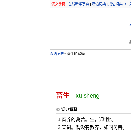
汉文学网
|
在线新华字典
|
汉语词典
|
成语词典
|
中
汉语词典
>
畜生的解释
畜生
xù shēng
词典解释
1.畜养的禽兽。生，通“牲”。
2.詈词。谓没有教养，如同禽兽。