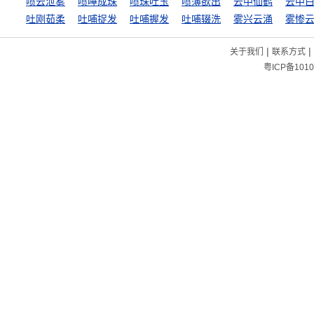
喷云泄雾
喷唾成珠
喷珠吐玉
喷薄欲出
云中仙鹤
云中
吐刚茹柔
吐哺捉发
吐哺握发
吐哺辍洗
雾兴云涌
雾惨
|
|
关于我们
联系方式
粤ICP备1010