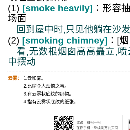
(1)
[smoke heavily]
∶形容
场面
回到屋中时,只见他躺在沙发
(2)
[smoking chimney]
∶[
看,无数根烟囱高高矗立,喷
中摆动
云雾：
1.云和雾。
2.比喻令人烦恼之事。
3.有云雾状底纹的织物。
4.指有云雾状底纹的纸张。
试试手机扫一扫
在你手机上继续浏览此页面