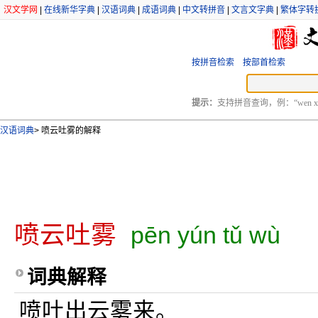
汉文学网
|
在线新华字典
|
汉语词典
|
成语词典
|
中文转拼音
|
文言文字典
|
繁体字转
按拼音检索
按部首检索
提示：
支持拼音查询，例：“wen xu
汉语词典
>
喷云吐雾的解释
喷云吐雾
pēn yún tǔ wù
词典解释
喷吐出云雾来。