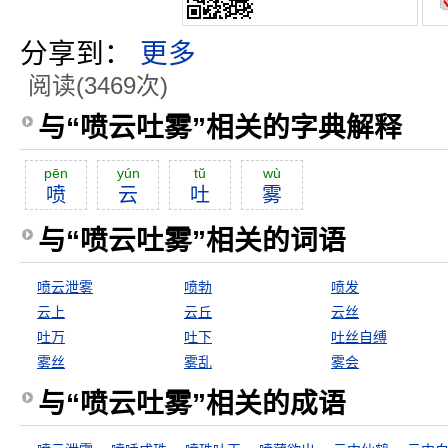
分享到：
更多
阅读(3469次)
与“喷云吐雾”相关的字典解释
pēn
yún
tŭ
wù
喷
云
吐
雾
与“喷云吐雾”相关的词语
喷云泄雾
喷勃
喷发
云上
云丘
云丝
吐万
吐下
吐丝自缚
雾丝
雾乱
雾会
与“喷云吐雾”相关的成语