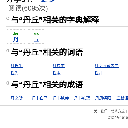
阅读(6095次)
与“丹丘”相关的字典解释
dān
qiū
丹
丘
与“丹丘”相关的词语
丹丘生
丹东市
丹之所藏者赤
丘为
丘乘
丘井
与“丹丘”相关的成语
丹之所藏者赤
丹书白马
丹书铁券
丹书铁契
丹凤朝阳
丘壑
|
|
关于我们
联系方式
粤ICP备1010