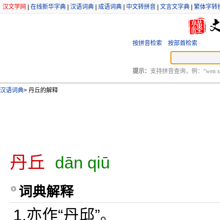
汉文学网
|
在线新华字典
|
汉语词典
|
成语词典
|
中文转拼音
|
文言文字典
|
繁体字转
按拼音检索
按部首检索
提示：
支持拼音查询，例：“wen xu
汉语词典
>
丹丘的解释
丹丘
dān qiū
词典解释
1.亦作“丹邱”。