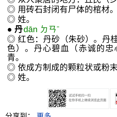
◎ 用砖石封闭有尸体的棺材
◎ 姓。
●
丹
dān ㄉㄢˉ
◎ 红色：丹砂（朱砂）。丹
色）。丹心碧血（赤诚的忠
青。
◎ 依成方制成的颗粒状或粉
◎ 姓。
试试手机扫一扫
在你手机上继续浏览此页面
分享到：
更多