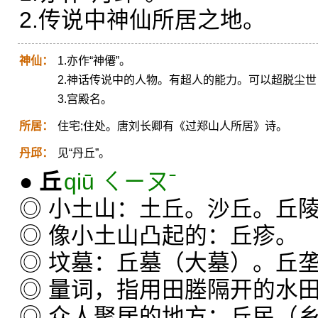
2.传说中神仙所居之地。
神仙：
1.亦作“神僊”。
2.神话传说中的人物。有超人的能力。可以超脱尘
3.宫殿名。
所居：
住宅;住处。唐刘长卿有《过郑山人所居》诗。
丹邱：
见“丹丘”。
●
丘
qiū ㄑㄧㄡˉ
◎ 小土山：土丘。沙丘。丘
◎ 像小土山凸起的：丘疹。
◎ 坟墓：丘墓（大墓）。丘
◎ 量词，指用田塍隔开的水
◎ 众人聚居的地方：丘民（