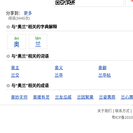
分享到：
更多
阅读(3440次)
与“奥兰”相关的字典解释
ào
lán
奥
兰
与“奥兰”相关的词语
奥主
奥义
奥僻
兰交
兰亭
兰亭帖
与“奥兰”相关的成语
奥妙无穷
奥援有灵
兰友瓜戚
兰因絮果
兰姿蕙质
兰心
|
|
关于我们
联系方式
粤ICP备1010