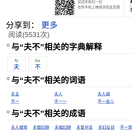
试试手机扫一扫
在你手机上继续浏览此页面
分享到：
更多
阅读(5531次)
与“夫不”相关的字典解释
fū
bù
夫
不
与“夫不”相关的词语
夫主
夫人
夫人城
不一
不一一
不一会儿
与“夫不”相关的成语
夫人裙带
夫倡妇随
夫唱妇随
夫复何言
夫妇反目
不一