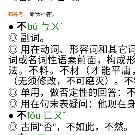
布谷鸟：
即“大杜鹃”。
●
不
bù ㄅㄨˋ
◎ 副词。
◎ 用在动词、形容词和其它
词或名词性语素前面，构成
法。不料。不材（才能平庸
（无须修改，不可磨灭）。不
◎ 单用，做否定性的回答：
◎ 用在句末表疑问：他现在
●
不
fǒu ㄈㄡˇ
◎ 古同“否”，不如此，不然。