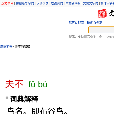
汉文学网
|
在线新华字典
|
汉语词典
|
成语词典
|
中文转拼音
|
文言文字典
|
繁体字转
按拼音检索
按部首检索
提示：
支持拼音查询，例：“wen xu
汉语词典
>
夫不的解释
夫不
fū bù
词典解释
鸟名。即布谷鸟。