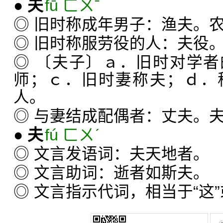
●
夫
fū ㄈㄨˉ
◎ 旧时称成年男子：渔夫。
◎ 旧时称服劳役的人：夫役
◎ 〔夫子〕ａ．旧时对学
师；ｃ．旧时妻称夫；ｄ．
人。
◎ 与妻结成配偶者：丈夫。
●
夫
fú ㄈㄨˊ
◎ 文言发语词：夫天地者。
◎ 文言助词：逝者如斯夫。
◎ 文言指示代词，相当于“这”