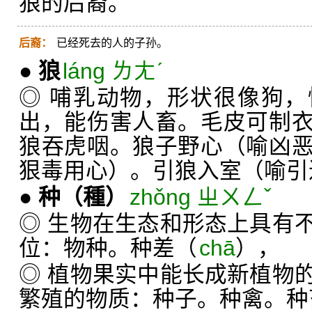
狼的后裔。
后裔：
已经死去的人的子孙。
●
狼
láng ㄌㄤˊ
◎ 哺乳动物，形状很像狗
出，能伤害人畜。毛皮可制
狼吞虎咽。狼子野心（喻凶
狠毒用心）。引狼入室（喻引
●
种
（種）
zhǒng ㄓㄨㄥˇ
◎ 生物在生态和形态上具有
位：物种。种差（
chā
），
◎ 植物果实中能长成新植物
繁殖的物质：种子。种禽。种