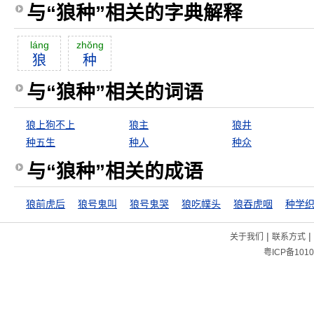
与“狼种”相关的字典解释
láng
zhŏng
狼
种
与“狼种”相关的词语
狼上狗不上
狼主
狼井
种五生
种人
种众
与“狼种”相关的成语
狼前虎后
狼号鬼叫
狼号鬼哭
狼吃幞头
狼吞虎咽
种学
|
|
关于我们
联系方式
粤ICP备1010