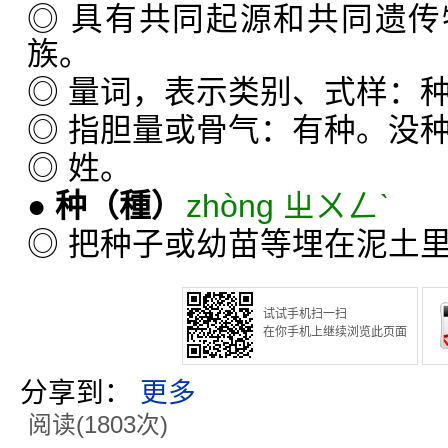
◎ 具有共同起源和共同遗
族。
◎ 量词，表示类别、式样：
◎ 指胆量或骨气：有种。没
◎ 姓。
●
种
（種）
zhòng ㄓㄨㄥˋ
◎ 把种子或幼苗等埋在泥土
试试手机扫一扫
在你手机上继续浏览此页面
分享到：
更多
阅读(1803次)