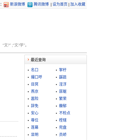
：
新浪微博
腾讯微博
|
设为首页
|
加入收藏
文?” ;“文?学”。
最近查询
名口
挈杅
撮口呼
鼷鼪
目冥
淫浮
燕京
孱躯
嚣险
繁荣
辞免
馥郁
安心
不检点
尊位
桎辖
莲幕
兜盘
显明
员峤