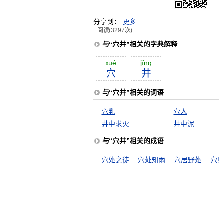
分享到：
更多
阅读(3297次)
与“穴井”相关的字典解释
xué
jĭng
穴
井
与“穴井”相关的词语
穴乳
穴人
井中求火
井中泥
与“穴井”相关的成语
穴处之徒
穴处知雨
穴居野处
穴