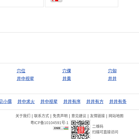
穴位
穴倮
穴匈
井中视星
井乘
井井
见小儒
井中求火
井中视星
井井有序
井井有方
井井有条
|
|
|
|
|
关于我们
联系方式
免责声明
意见建议
友情链接
网站地图
粤ICP备10104591号-1
二维码
扫描可直接访问