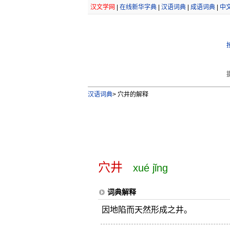
汉文学网
|
在线新华字典
|
汉语词典
|
成语词典
|
中
汉语词典
>
穴井的解释
穴井
xué jǐng
词典解释
因地陷而天然形成之井。