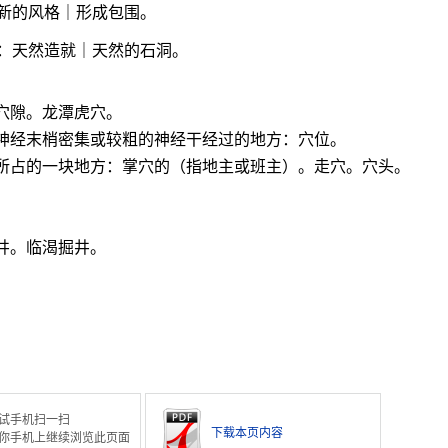
新的风格｜形成包围。
：天然造就｜天然的石洞。
穴隙。龙潭虎穴。
为神经末梢密集或较粗的神经干经过的地方：穴位。
时所占的一块地方：掌穴的（指地主或班主）。走穴。穴头。
井。临渴掘井。
。
试手机扫一扫
下载本页内容
你手机上继续浏览此页面