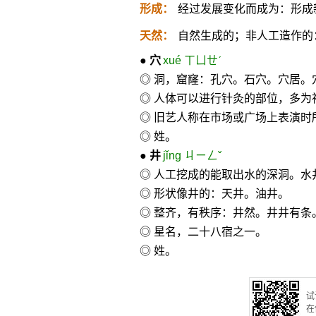
形成：
经过发展变化而成为：形成
天然：
自然生成的；非人工造作的
●
穴
xué ㄒㄩㄝˊ
◎ 洞，窟窿：孔穴。石穴。穴居。
◎ 人体可以进行针灸的部位，多
◎ 旧艺人称在市场或广场上表演
◎ 姓。
●
井
jǐng ㄐㄧㄥˇ
◎ 人工挖成的能取出水的深洞。水
◎ 形状像井的：天井。油井。
◎ 整齐，有秩序：井然。井井有条
◎ 星名，二十八宿之一。
◎ 姓。
试
在