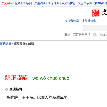
汉文学网
|
在线新华字典
|
汉语词典
|
成语词典
|
中文转拼音
|
文言文字典
|
繁体字转
按拼音检索
按部首检索
提示：
支持拼音查询，例：“wen xu
汉语词典
>
龌龌龊龊的解释
龌龌龊龊
wò wò chuò chuò
词典解释
指肮脏，不干净。比喻人的品质卑劣。