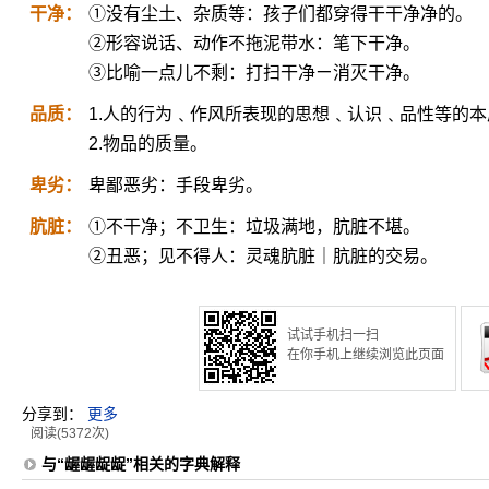
干净：
①没有尘土、杂质等：孩子们都穿得干干净净的。
②形容说话、动作不拖泥带水：笔下干净。
③比喻一点儿不剩：打扫干净ㄧ消灭干净。
品质：
1.人的行为﹑作风所表现的思想﹑认识﹑品性等的本
2.物品的质量。
卑劣：
卑鄙恶劣：手段卑劣。
肮脏：
①不干净；不卫生：垃圾满地，肮脏不堪。
②丑恶；见不得人：灵魂肮脏｜肮脏的交易。
试试手机扫一扫
在你手机上继续浏览此页面
分享到：
更多
阅读(5372次)
与“龌龌龊龊”相关的字典解释