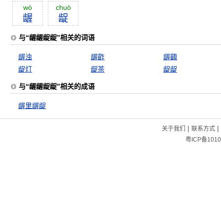
wò
chuò
龌
龊
与“龌龌龊龊”相关的词语
龌浊
龌齚
龌齱
龊灯
龊茶
龊龊
与“龌龌龊龊”相关的成语
龌里龌龊
|
|
关于我们
联系方式
粤ICP备1010