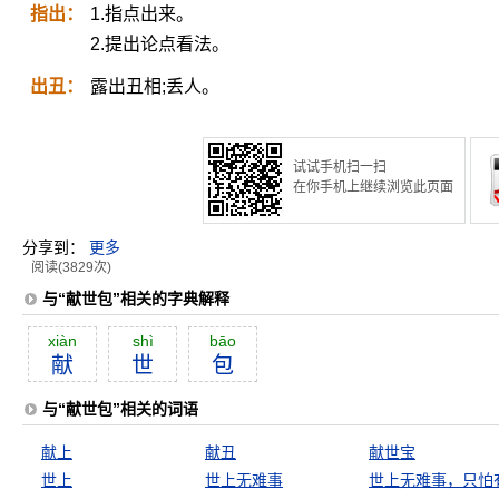
指出：
1.指点出来。
2.提出论点看法。
出丑：
露出丑相;丢人。
试试手机扫一扫
在你手机上继续浏览此页面
分享到：
更多
阅读(3829次)
与“献世包”相关的字典解释
xiàn
shì
bāo
献
世
包
与“献世包”相关的词语
献上
献丑
献世宝
世上
世上无难事