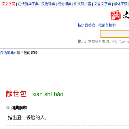
汉文学网
|
在线新华字典
|
汉语词典
|
成语词典
|
中文转拼音
|
文言文字典
|
繁体字转
按拼音检索
按部首检索
提示：
支持拼音查询，例：“wen xu
汉语词典
>
献世包的解释
献世包
xiàn shì bāo
词典解释
指出丑﹑丢脸的人。