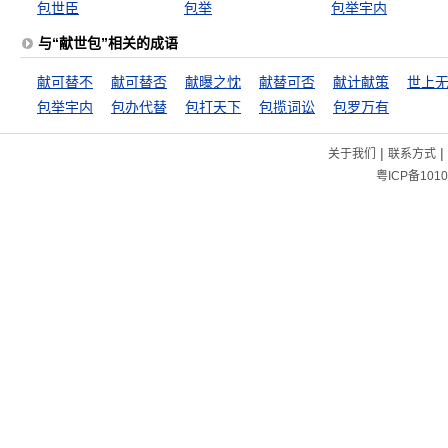
包世臣
包举
包举宇内
与“献世包”相关的成语
献可替不
献可替否
献曝之忱
献替可否
献计献策
包举宇内
包办代替
包打天下
包揽词讼
包罗万有
|
|
关于我们
联系方式
粤ICP备1010