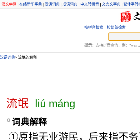
汉文学网
|
在线新华字典
|
汉语词典
|
成语词典
|
中文转拼音
|
文言文字典
|
繁体字转
按拼音检索
按部首检索
提示：
支持拼音查询，例：“wen xu
汉语词典
>
流氓的解释
流氓
liú máng
词典解释
①原指无业游民，后来指不务