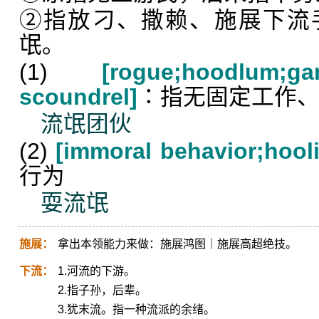
②指放刁、撒赖、施展下流
氓。
(1)
[rogue;hoodlum;gan
scoundrel]
∶指无固定工作
流氓团伙
(2)
[immoral behavior;hool
行为
耍流氓
施展：
拿出本领能力来做：施展鸿图｜施展高超绝技。
下流：
1.河流的下游。
2.指子孙，后辈。
3.犹末流。指一种流派的余绪。