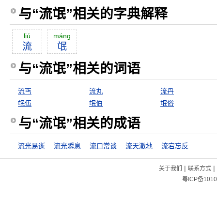
与“流氓”相关的字典解释
liú
máng
流
氓
与“流氓”相关的词语
流丐
流丸
流丹
氓伍
氓伯
氓俗
与“流氓”相关的成语
流光易逝
流光瞬息
流口常谈
流天澈地
流宕忘反
|
|
关于我们
联系方式
粤ICP备1010