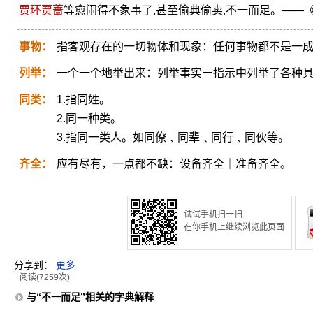
贾环
贾蔷
等愈闹得不象事了,甚至偷典偷卖,不一而足。——
事物：
指客观存在的一切物体和现象：任何事物都不是一
列举：
一个一个地举出来：列举事实ㄧ指示中列举了各种
同类：
1.指同姓。
2.同一种类。
3.指同一类人。如同僚﹑同辈﹑同行﹑同伙等。
齐全：
应有尽有，一点都不缺：设备齐全｜准备齐全。
试试手机扫一扫
在你手机上继续浏览此页面
分享到：
更多
阅读(7259次)
与“不一而足”相关的字典解释