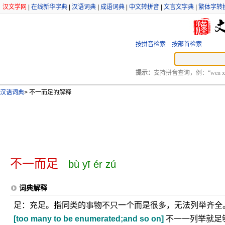
汉文学网
|
在线新华字典
|
汉语词典
|
成语词典
|
中文转拼音
|
文言文字典
|
繁体字转
按拼音检索
按部首检索
提示：
支持拼音查询，例：“wen xu
汉语词典
>
不一而足的解释
不一而足
bù yī ér zú
词典解释
足：充足。指同类的事物不只一个而是很多，无法列举齐全
[too many to be enumerated;and so on]
不一一列举就足