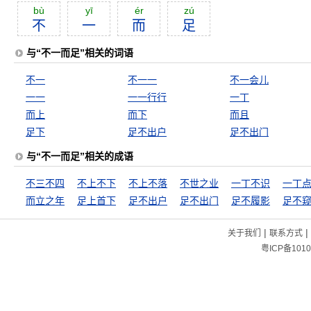
bù
yī
ér
zú
不
一
而
足
与“不一而足”相关的词语
不一
不一一
不一会儿
一一
一一行行
一丁
而上
而下
而且
足下
足不出户
足不出门
与“不一而足”相关的成语
不三不四
不上不下
不上不落
不世之业
一丁不识
一丁
而立之年
足上首下
足不出户
足不出门
足不履影
足不
|
|
关于我们
联系方式
粤ICP备1010