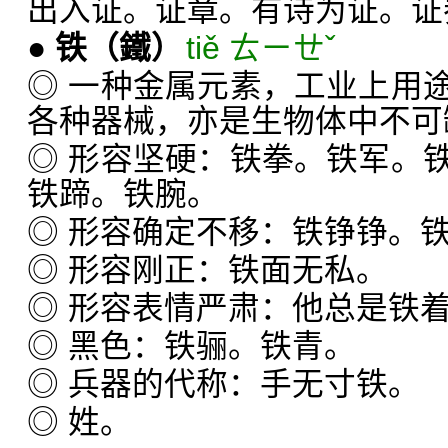
出入证。证章。有诗为证。证
●
铁
（鐵）
tiě ㄊㄧㄝˇ
◎ 一种金属元素，工业上用
各种器械，亦是生物体中不可
◎ 形容坚硬：铁拳。铁军。
铁蹄。铁腕。
◎ 形容确定不移：铁铮铮。
◎ 形容刚正：铁面无私。
◎ 形容表情严肃：他总是铁
◎ 黑色：铁骊。铁青。
◎ 兵器的代称：手无寸铁。
◎ 姓。