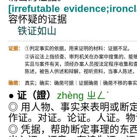
[irrefutable evidence;ironc
容怀疑的证据
铁证如山
证据：
①判定事实的依据，用来证明的材料：证据不足。
②诉讼法上指侦查、审判机关在办案中搜集的、能
实且与案件有关，须经办案人员按法定程序收集和
陈述，被告人供述和辩解，视听资料，当事人陈述
确凿：
真实；确实：确凿可据｜证据确凿｜确凿不移的事
●
证
（證）
zhèng ㄓㄥˋ
◎ 用人物、事实来表明或断
作证。对证。论证。人证。物
◎ 凭据，帮助断定事理的东