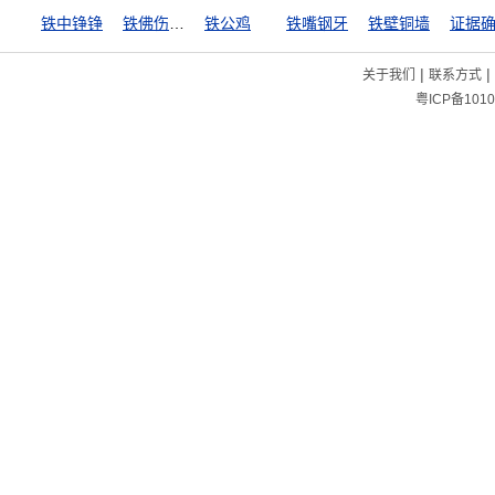
铁中铮铮
铁佛伤心，石人落泪
铁公鸡
铁嘴钢牙
铁壁铜墙
证据
|
|
关于我们
联系方式
粤ICP备1010