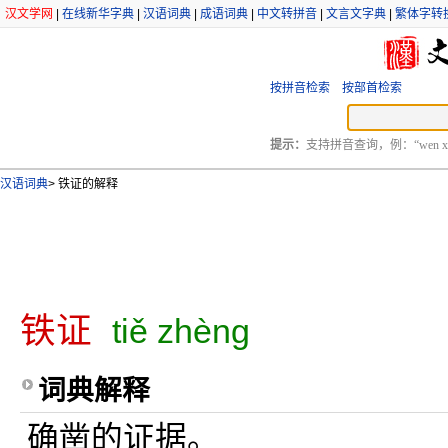
汉文学网
|
在线新华字典
|
汉语词典
|
成语词典
|
中文转拼音
|
文言文字典
|
繁体字转
按拼音检索
按部首检索
提示：
支持拼音查询，例：“wen xu
汉语词典
>
铁证的解释
铁证
tiě zhèng
词典解释
确凿的证据。