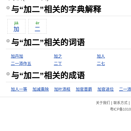
与“加二”相关的字典解释
jiā
èr
加
二
与“加二”相关的词语
加丹加
加之
加人
二一添作五
二丁
二七
与“加二”相关的成语
加人一等
加减乘除
加叶添枝
加官晋爵
加官进位
|
|
关于我们
联系方式
粤ICP备1010