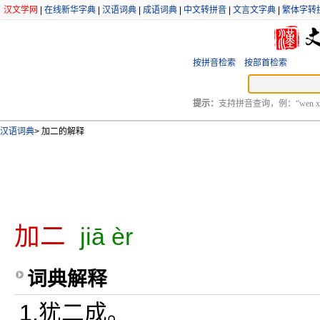
汉文学网
|
在线新华字典
|
汉语词典
|
成语词典
|
中文转拼音
|
文言文字典
|
繁体字转
按拼音检索
按部首检索
提示：
支持拼音查询，例：“wen xu
汉语词典
>
加二的解释
加二
jiā èr
词典解释
1.犹二成。