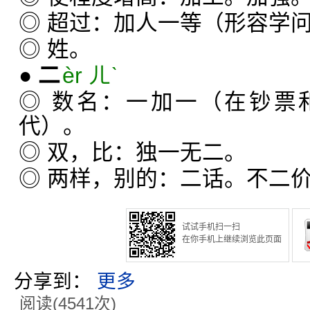
◎ 超过：加人一等（形容学
◎ 姓。
●
二
èr ㄦˋ
◎ 数名：一加一（在钞票
代）。
◎ 双，比：独一无二。
◎ 两样，别的：二话。不二
试试手机扫一扫
在你手机上继续浏览此页面
分享到：
更多
阅读(4541次)