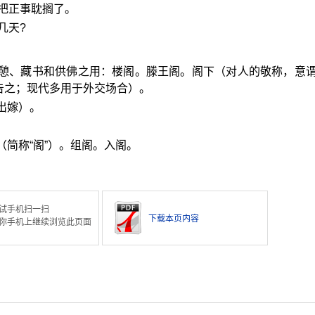
把正事耽搁了。
几天?
游憩、藏书和供佛之用：楼阁。滕王阁。阁下（对人的敬称，意
告之；现代多用于外交场合）。
出嫁）。
（简称“阁”）。组阁。入阁。
试手机扫一扫
下载本页内容
你手机上继续浏览此页面