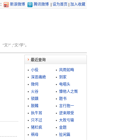
：
新浪微博
腾讯微博
|
设为首页
|
加入收藏
文?” ;“文?学”。
最近查询
小役
风雨如晦
深恶痛絶
到家
微伺
电唱头
火谷
慷他人之慨
锁鐄
题书
脱鞴
言行抱一
执牛耳
逆来顺受
只不过
大败亏输
猪栏疯
金题
祸母
扯闲篇