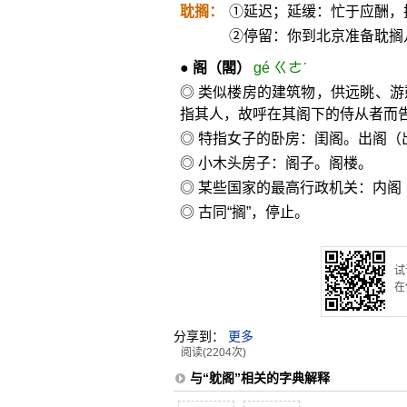
耽搁：
①延迟；延缓：忙于应酬，
②停留：你到北京准备耽搁
●
阁
（閣）
gé ㄍㄜˊ
◎ 类似楼房的建筑物，供远眺、
指其人，故呼在其阁下的侍从者而
◎ 特指女子的卧房：闺阁。出阁（
◎ 小木头房子：阁子。阁楼。
◎ 某些国家的最高行政机关：内阁
◎ 古同“搁”，停止。
试
在
分享到：
更多
阅读(2204次)
与“躭阁”相关的字典解释