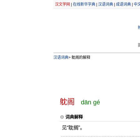
汉文学网
|
在线新华字典
|
汉语词典
|
成语词典
|
中
汉语词典
>
躭阁的解释
躭阁
dān gé
词典解释
见“耽搁”。