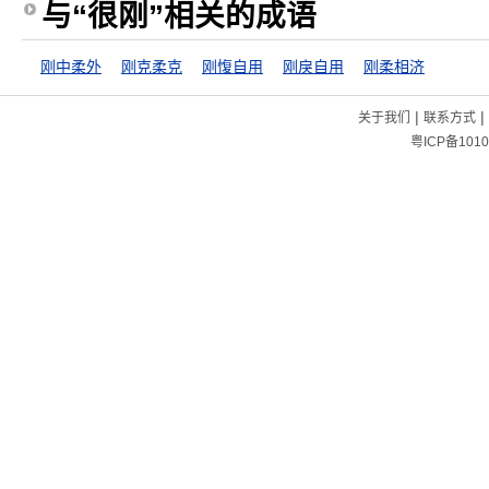
与“很刚”相关的成语
刚中柔外
刚克柔克
刚愎自用
刚戾自用
刚柔相济
|
|
关于我们
联系方式
粤ICP备1010