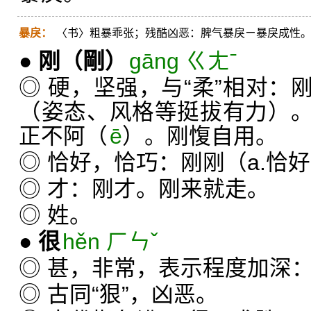
暴戾：
〈书〉粗暴乖张；残酷凶恶：脾气暴戾ㄧ暴戾成性
●
刚
（剛）
gāng ㄍㄤˉ
◎ 硬，坚强，与“柔”相对：
（姿态、风格等挺拔有力）
正不阿（
ē
）。刚愎自用。
◎ 恰好，恰巧：刚刚（a.恰好
◎ 才：刚才。刚来就走。
◎ 姓。
●
很
hěn ㄏㄣˇ
◎ 甚，非常，表示程度加深
◎ 古同“狠”，凶恶。