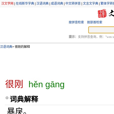
汉文学网
|
在线新华字典
|
汉语词典
|
成语词典
|
中文转拼音
|
文言文字典
|
繁体字转
按拼音检索
按部首检索
提示：
支持拼音查询，例：“wen xu
汉语词典
>
很刚的解释
很刚
hěn gāng
词典解释
暴戾。