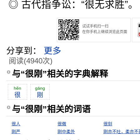
◎ 古代指争讼：“很无求胜”。
试试手机扫一扫
在你手机上继续浏览此页面
分享到：
更多
阅读(4940次)
与“很刚”相关的字典解释
hĕn
gāng
很
刚
与“很刚”相关的词语
很人
很傲
很刻
刚严
刚中柔外
刚亦不吐，柔亦不