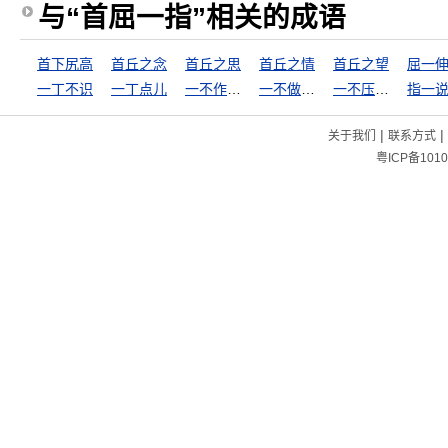
与“首屈一指”相关的成语
首下尻高
首丘之念
首丘之思
首丘之情
首丘之望
屈一
一丁不识
一丁点儿
一不作，二不休
一不做，二不休
一不压众，百不随一
指一
|
|
关于我们
联系方式
粤ICP备1010