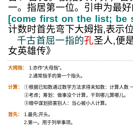
一。指居第一位。引申为最好
[come first on the list; b
计数时首先弯下大姆指,表示
千古首屈一指的
孔
圣人,便
女英雄传》
大拇指：
1.亦作“大母指”。
2.通常指手的第一个指头。
计算：
①根据已知数通过数学方法求得未知数：计算人数 
②考虑；筹划：做事没个计算，干到哪儿算哪儿。
③暗中谋划损害别人：当心被小人计算。
首先：
1.最先;开头。
2.第一。用于列举事项。