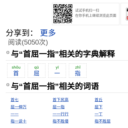
试试手机扫一扫
在你手机上继续浏览此页面
分享到：
更多
阅读(5050次)
与“首屈一指”相关的字典解释
shŏu
qū
yī
zhĭ
首
屈
一
指
与“首屈一指”相关的词语
首七
首下尻高
首丘
屈一伸万
屈一指
屈下
一一
一一行行
一丁
指一说十
指不胜偻
指不胜屈