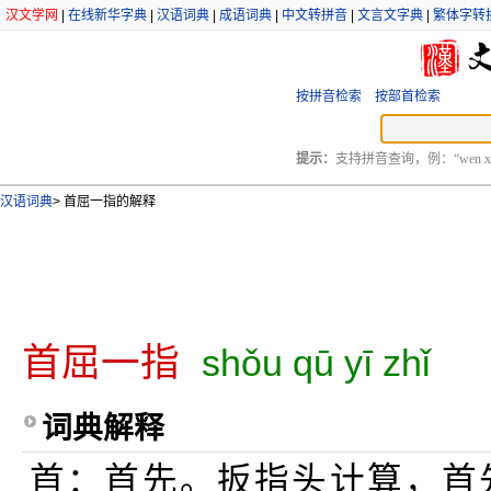
汉文学网
|
在线新华字典
|
汉语词典
|
成语词典
|
中文转拼音
|
文言文字典
|
繁体字转
按拼音检索
按部首检索
提示：
支持拼音查询，例：“wen xu
汉语词典
>
首屈一指的解释
首屈一指
shǒu qū yī zhǐ
词典解释
首：首先。扳指头计算，首