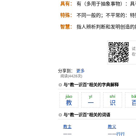
具有：
有（多用于抽象事物）：具
特殊：
不同一般的；不平常的：特
智慧：
指人辨析判断和发明创造的
试
在
分享到：
更多
阅读(4428次)
与“教一识百”相关的字典解释
jiào
yī
shí
bă
教
一
识
与“教一识百”相关的词语
教主
教义
一一
一一行行