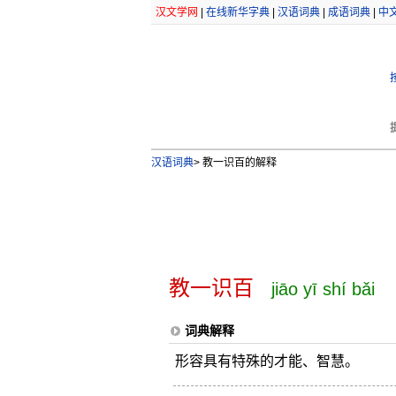
汉文学网
|
在线新华字典
|
汉语词典
|
成语词典
|
中
汉语词典
>
教一识百的解释
教一识百
jiāo yī shí bǎi
词典解释
形容具有特殊的才能、智慧。