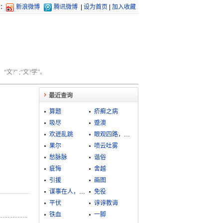
：
新浪微博
腾讯微博
|
设为首页
|
加入收藏
文?” ;“文?学”。
最近查询
算题
疥癣之病
吸尽
蹙澳
欢迸乱跳
眼观四路，耳听八方
果尔
喷云吐雾
愁脉脉
谐俗
疵悔
舍越
引援
画图
谋事在人，成事在天
免役
平伏
谆谆教诲
铁血
一脚