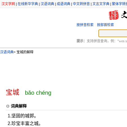
汉文学网
|
在线新华字典
|
汉语词典
|
成语词典
|
中文转拼音
|
文言文字典
|
繁体字转
按拼音检索
按部首检索
提示：
支持拼音查询，例：“wen xu
汉语词典
>
宝城的解释
宝城
bǎo chéng
词典解释
1.坚固的城郭。
2.珍宝丰富之城。