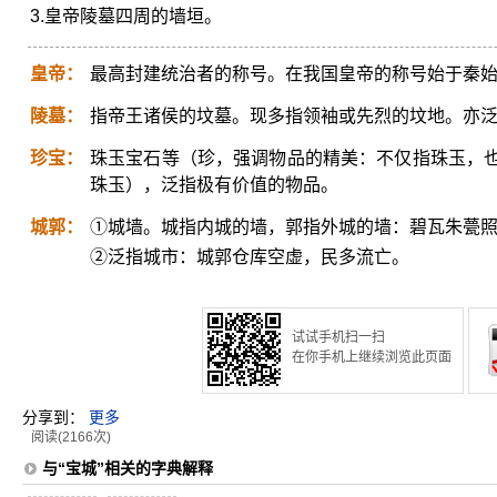
3.皇帝陵墓四周的墙垣。
皇帝：
最高封建统治者的称号。在我国皇帝的称号始于秦
陵墓：
指帝王诸侯的坟墓。现多指领袖或先烈的坟地。亦
珍宝：
珠玉宝石等（珍，强调物品的精美：不仅指珠玉，
珠玉），泛指极有价值的物品。
城郭：
①城墙。城指内城的墙，郭指外城的墙：碧瓦朱甍
②泛指城市：城郭仓库空虚，民多流亡。
试试手机扫一扫
在你手机上继续浏览此页面
分享到：
更多
阅读(2166次)
与“宝城”相关的字典解释