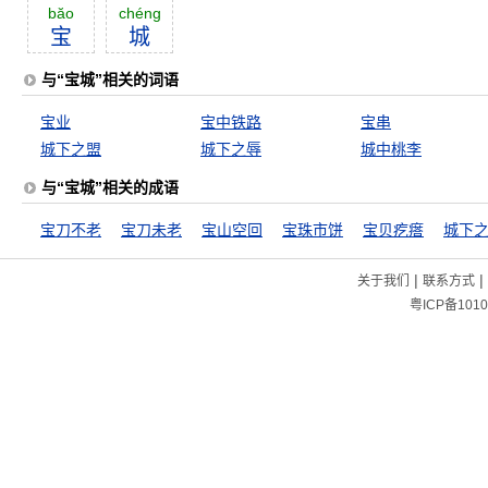
băo
chéng
宝
城
与“宝城”相关的词语
宝业
宝中铁路
宝串
城下之盟
城下之辱
城中桃李
与“宝城”相关的成语
宝刀不老
宝刀未老
宝山空回
宝珠市饼
宝贝疙瘩
城下
|
|
关于我们
联系方式
粤ICP备1010