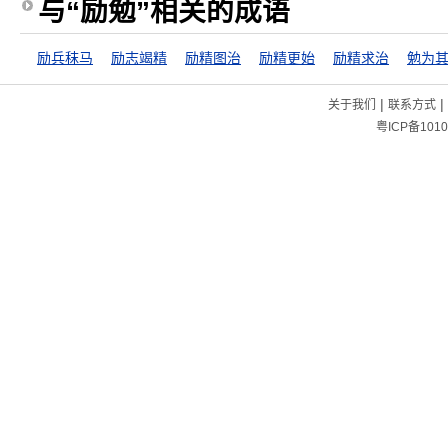
与“励勉”相关的成语
励兵秣马
励志竭精
励精图治
励精更始
励精求治
勉为
|
|
关于我们
联系方式
粤ICP备1010