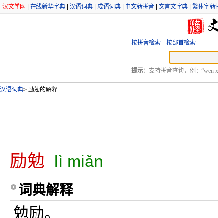
汉文学网
|
在线新华字典
|
汉语词典
|
成语词典
|
中文转拼音
|
文言文字典
|
繁体字转
按拼音检索
按部首检索
提示：
支持拼音查询，例：“wen xu
汉语词典
>
励勉的解释
励勉
lì miǎn
词典解释
勉励。