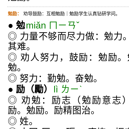
勉励：
劝导鼓励：互相勉励｜勉励学生认真钻研学问。
●
勉
miǎn ㄇㄧㄢˇ
◎ 力量不够而尽力做：勉力
其难。
◎ 劝人努力，鼓励：勉励
勉。
◎ 努力：勤勉。奋勉。
●
励
（勵）
lì ㄌㄧˋ
◎ 劝勉：励志（勉励意志
励。勉励。励精图治。
◎ 姓。