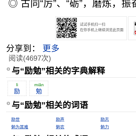
◎ 古同“厉”、“砺”，磨炼，振
试试手机扫一扫
在你手机上继续浏览此页面
分享到：
更多
阅读(4697次)
与“励勉”相关的字典解释
lì
miăn
励
勉
与“励勉”相关的词语
励世
励声
励志
勉为其难
勉农
勉力