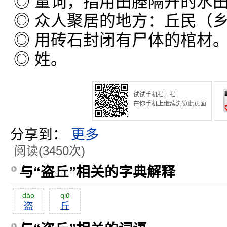
◎ 量词，指用田塍隔开的水
◎ 众人聚居的地方：丘民（
◎ 用砖石封闭有尸体的棺材
◎ 姓。
试试手机扫一扫
在你手机上继续浏览此页面
分享到：
更多
阅读(3450次)
与“盗丘”相关的字典解释
dào
qiū
盗
丘