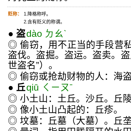
贬称：
1.降格称呼。
2.含有贬义的称谓。
●
盗
dào ㄉㄠˋ
◎ 偷窃，用不正当的手段营
盗伐。盗掘。盗运。盗卖。盗
世盗名”）。
◎ 偷窃或抢劫财物的人：海
●
丘
qiū ㄑㄧㄡˉ
◎ 小土山：土丘。沙丘。丘
◎ 像小土山凸起的：丘疹。
◎ 坟墓：丘墓（大墓）。丘