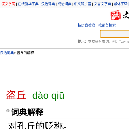
汉文学网
|
在线新华字典
|
汉语词典
|
成语词典
|
中文转拼音
|
文言文字典
|
繁体字转
按拼音检索
按部首检索
提示：
支持拼音查询，例：“wen xu
汉语词典
>
盗丘的解释
盗丘
dào qiū
词典解释
对孔丘的贬称。