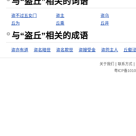
与“盗丘”相关的词语
盗不过五女门
盗主
盗乌
丘为
丘乘
丘井
与“盗丘”相关的成语
盗亦有道
盗名暗世
盗名欺世
盗嫂受金
盗怨主人
丘壑
|
|
关于我们
联系方式
粤ICP备1010