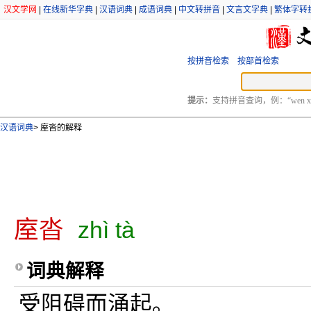
汉文学网
|
在线新华字典
|
汉语词典
|
成语词典
|
中文转拼音
|
文言文字典
|
繁体字转
按拼音检索
按部首检索
提示：
支持拼音查询，例：“wen xu
汉语词典
>
庢沓的解释
庢沓
zhì tà
词典解释
受阻碍而涌起。