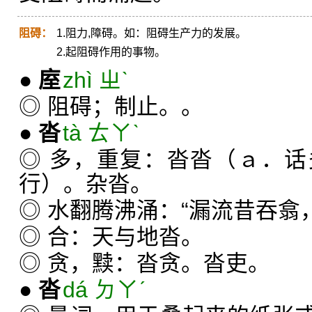
阻碍：
1.阻力,障碍。如：阻碍生产力的发展。
2.起阻碍作用的事物。
●
庢
zhì ㄓˋ
◎ 阻碍；制止。。
●
沓
tà ㄊㄚˋ
◎ 多，重复：沓沓（ａ．
行）。杂沓。
◎ 水翻腾沸涌：“漏流昔吞翕
◎ 合：天与地沓。
◎ 贪，黩：沓贪。沓吏。
●
沓
dá ㄉㄚˊ