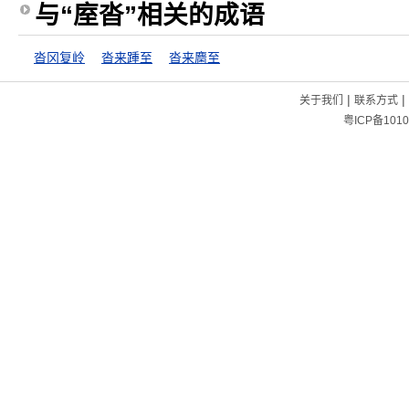
与“庢沓”相关的成语
沓冈复岭
沓来踵至
沓来麕至
|
|
关于我们
联系方式
粤ICP备1010