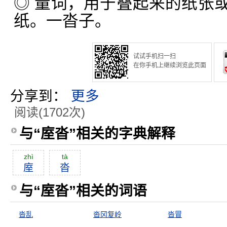
◎ 量词，用于叠起来的纸张
纸。一沓子。
试试手机扫一扫
在你手机上继续浏览此页面
分享到：
更多
阅读(1702次)
与“庢沓”相关的字典解释
zhì
tà
庢
沓
与“庢沓”相关的词语
沓乱
沓冈复岭
沓冒