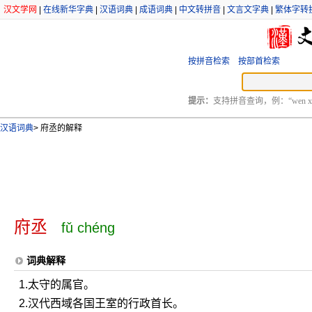
汉文学网
|
在线新华字典
|
汉语词典
|
成语词典
|
中文转拼音
|
文言文字典
|
繁体字转
按拼音检索
按部首检索
提示：
支持拼音查询，例：“wen xu
汉语词典
>
府丞的解释
府丞
fǔ chéng
词典解释
1.太守的属官。
2.汉代西域各国王室的行政首长。