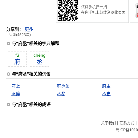
试试手机扫一扫
在你手机上继续浏览此页面
分享到：
更多
阅读(4523次)
与“府丞”相关的字典解释
fŭ
chéng
府
丞
与“府丞”相关的词语
府上
府丞鱼
府主
丞倅
丞参
丞史
与“府丞”相关的成语
|
|
关于我们
联系方式
粤ICP备1010