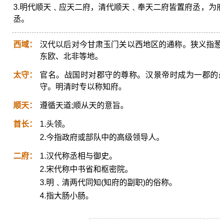
3.明代顺天﹑应天二府，清代顺天﹑奉天二府皆置府丞，
丞。
西域：
汉代以后对今甘肃玉门关以西地区的通称。狭义指
东欧、北非等地。
太守：
官名。战国时对郡守的尊称。汉景帝时成为一郡的
守。明清时专以称知府。
顺天：
遵循天道;顺从天的意旨。
首长：
1.头领。
2.今指政府或部队中的高级领导人。
二府：
1.汉代称丞相与御史。
2.宋代称中书省和枢密院。
3.明﹑清两代同知(知府的副职)的俗称。
4.指大肠小肠。