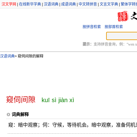
汉文学网
|
在线新华字典
|
汉语词典
|
成语词典
|
中文转拼音
|
文言文字典
|
繁体字转
按拼音检索
按部首检索
提示：
支持拼音查询，例：“wen xu
汉语词典
>
窥伺间隙的解释
窥伺间隙
kuī sì jiàn xì
词典解释
窥：暗中观察；伺：守候，等待机会。暗中观察，准备伺机