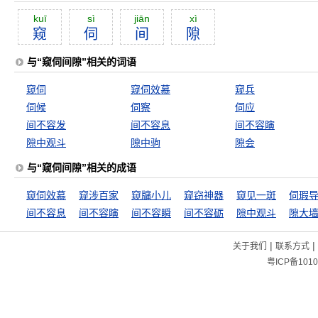
kuī
sì
jiān
xì
窥
伺
间
隙
与“窥伺间隙”相关的词语
窥伺
窥伺效慕
窥兵
伺候
伺察
伺应
间不容发
间不容息
间不容瞚
隙中观斗
隙中驹
隙会
与“窥伺间隙”相关的成语
窥伺效慕
窥涉百家
窥牖小儿
窥窃神器
窥见一斑
伺瑕
间不容息
间不容瞚
间不容瞬
间不容砺
隙中观斗
隙大
|
|
关于我们
联系方式
粤ICP备1010