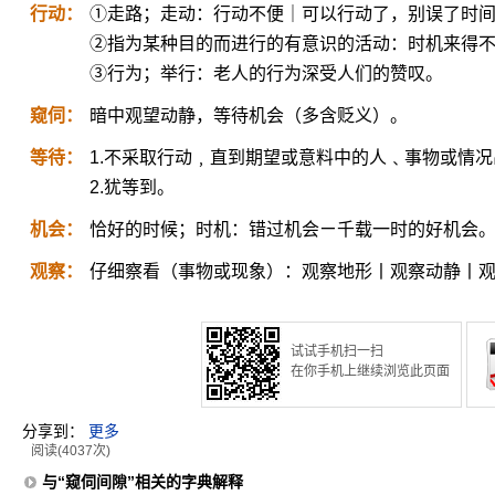
行动：
①走路；走动：行动不便｜可以行动了，别误了时
②指为某种目的而进行的有意识的活动：时机来得
③行为；举行：老人的行为深受人们的赞叹。
窥伺：
暗中观望动静，等待机会（多含贬义）。
等待：
1.不采取行动﹐直到期望或意料中的人﹑事物或情
2.犹等到。
机会：
恰好的时候；时机：错过机会ㄧ千载一时的好机会
观察：
仔细察看（事物或现象）：观察地形丨观察动静丨
试试手机扫一扫
在你手机上继续浏览此页面
分享到：
更多
阅读(4037次)
与“窥伺间隙”相关的字典解释