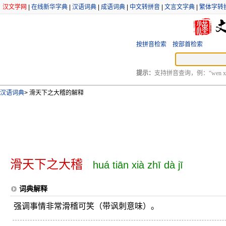
汉文学网
|
在线新华字典
|
汉语词典
|
成语词典
|
中文转拼音
|
文言文字典
|
繁体字转
按拼音检索
按部首检索
提示：
支持拼音查询，例：“wen xu
汉语词典
>
滑天下之大稽的解释
滑天下之大稽
huá tiān xià zhī dà jī
词典解释
强调事情非常滑稽可笑（带讽刺意味）。