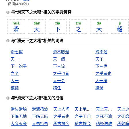
阅读(4206次)
与“滑天下之大稽”相关的字典解释
huá
tiān
xià
zhī
dà
jī
滑
天
下
之
大
稽
与“滑天下之大稽”相关的词语
滑七擦
滑不唧溜
滑不溜
天一
天一阁
天丁
下一钩子
下三流
下三烂
之个
之乎也者
之乎者也
大一
大一会
大一统
稽仰
稽任
稽伏
与“滑天下之大稽”相关的成语
滑头滑脑
滑泥扬波
天上人间
天上地下，惟我独尊
天上天下，惟我独尊
下临无地
下临无际
之乎者也
之子于归
之死不渝
之死
大义灭亲
大书特书
稽古振今
稽古揆今
稽疑送难
稽颡