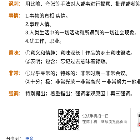
讽刺：
用比喻、夸张等手法对人或事进行揭露、批评或嘲
事情：
1.事物的真相;实情。
2.事理人情。
3.人类生活中的一切活动和所遇到的一切社会现象。
4.犹工作，职业。
意味：
①意义和情趣：意味深长｜作品的乡土意味很浓。
②表明；包含：忘记过去意味着背叛。
非常：
①异乎寻常的；特殊的：非常时期ㄧ非常会议。
②十分；极：非常光荣ㄧ非常高兴 ㄧ非常努力ㄧ他
强调：
特别提出；着重指出：强调客观原因｜再三强调。
试试手机扫一扫
在你手机上继续浏览此页面
分享到：
更多