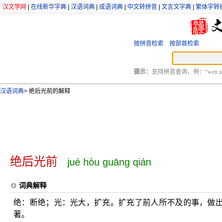
汉文学网
|
在线新华字典
|
汉语词典
|
成语词典
|
中文转拼音
|
文言文字典
|
繁体字转
按拼音检索
按部首检索
提示：
支持拼音查询，例：“wen xu
汉语词典
>
绝后光前的解释
绝后光前
jué hòu guāng qián
词典解释
绝：断绝；光：光大，扩充。扩充了前人所不及的事，做
著。