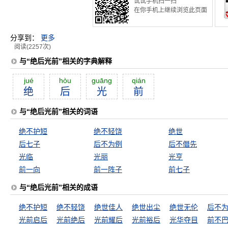
试试手机扫一扫
在你手机上继续浏览此页面
分享到：
更多
阅读(2257次)
与“绝后光前”相关的字典解释
jué
hòu
guāng
qián
绝
后
光
前
与“绝后光前”相关的词语
绝不护短
绝不轻饶
绝世
后七子
后不为例
后不僭先
光临
光丽
光亨
前一向
前一阵子
前七子
与“绝后光前”相关的成语
绝不护短
绝不轻饶
绝世佳人
绝世出尘
绝世无伦
后不
光前启后
光前绝后
光前耀后
光前裕后
光华夺目