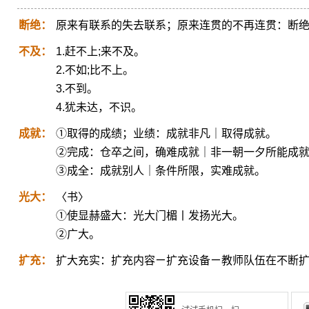
断绝：
原来有联系的失去联系；原来连贯的不再连贯：断
不及：
1.赶不上;来不及。
2.不如;比不上。
3.不到。
4.犹未达，不识。
成就：
①取得的成绩；业绩：成就非凡｜取得成就。
②完成：仓卒之间，确难成就｜非一朝一夕所能成
③成全：成就别人｜条件所限，实难成就。
光大：
〈书〉
①使显赫盛大：光大门楣丨发扬光大。
②广大。
扩充：
扩大充实：扩充内容ㄧ扩充设备ㄧ教师队伍在不断