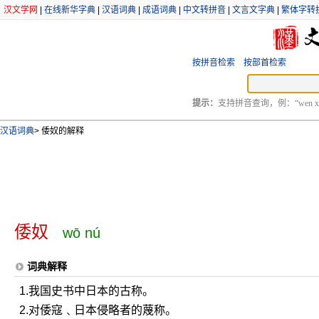
汉文学网
|
在线新华字典
|
汉语词典
|
成语词典
|
中文转拼音
|
文言文字典
|
繁体字转
按拼音检索
按部首检索
提示：
支持拼音查询，例：“wen xu
汉语词典
>
倭奴的解释
倭奴
wō nú
词典解释
1.我国史书中日本的古称。
2.对倭寇﹑日本侵略者的蔑称。