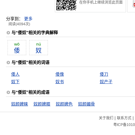
在你手机上继续浏览此页面
分享到：
更多
阅读(4094次)
与“倭奴”相关的字典解释
wō
nú
倭
奴
与“倭奴”相关的词语
倭人
倭傀
倭刀
奴下
奴书
奴产子
与“倭奴”相关的成语
奴颜婢睐
奴颜婢膝
奴颜婢色
奴颜媚骨
|
|
关于我们
联系方式
粤ICP备1010