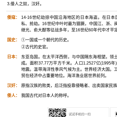
3.倭人之奴，汉奸。
倭寇：
14-16世纪劫掠中国沿海地区的日本海盗。在日
私、抢劫。16世纪中叶时最为猖獗，中国江、浙、
继光、俞大猷等征战多年，至16世纪60年代中才平
国史：
①一国或一个朝代的历史。
②古代的史官。
日本：
东亚岛国。在太平洋西侧，与中国隔东海相望。领
成。面积37.77万平方千米。人口1.2527亿(1
地震。温带海洋性季风气候为主。世界经济大国。
贸在经济中占重要地位。海洋渔业居世界前列。
汉奸：
原指汉族的败类，后泛指投靠侵略者、出卖国家民
倭人：
我国古代对日本人的称呼。
试试手机扫一扫