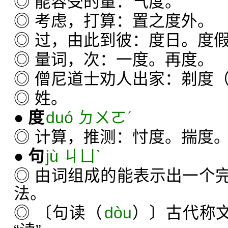
◎ 能容受的量：气度。
◎ 考虑，打算：置之度外。
◎ 过，由此到彼：度日。度
◎ 量词，次：一度。再度。
◎ 僧尼道士劝人出家：剃度
◎ 姓。
●
度
duó ㄉㄨㄛˊ
◎ 计算，推测：忖度。揣度
●
句
jù ㄐㄩˋ
◎ 由词组成的能表示出一个
法。
◎ 〔句读（
dòu
）〕古代称文