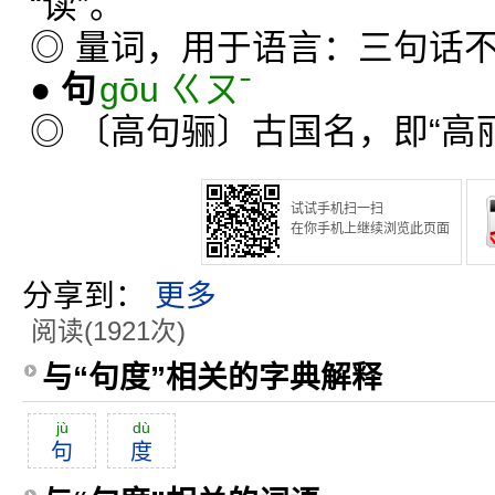
“读”。
◎ 量词，用于语言：三句话
●
句
gōu ㄍㄡˉ
◎ 〔高句骊〕古国名，即“高
试试手机扫一扫
在你手机上继续浏览此页面
分享到：
更多
阅读(1921次)
与“句度”相关的字典解释
jù
dù
句
度