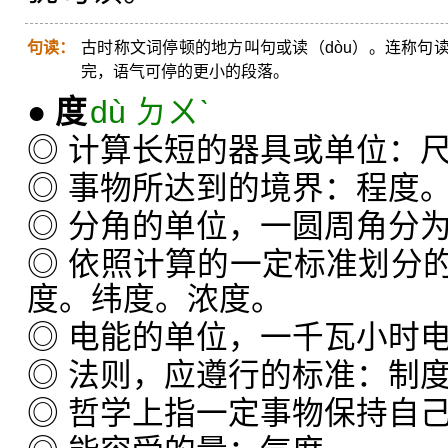
句读：
古时称文词停顿的地方叫句或读（dòu）。连称句
完，语气可停的更小的段落。
●
度
dù ㄉㄨˋ
◎ 计算长短的器具或单位：
◎ 事物所达到的境界：程度
◎ 分角的单位，一圆周角分为
◎ 依照计算的一定标准划分
度。纬度。浓度。
◎ 电能的单位，一千瓦小时
◎ 法则，应遵行的标准：制
◎ 哲学上指一定事物保持自