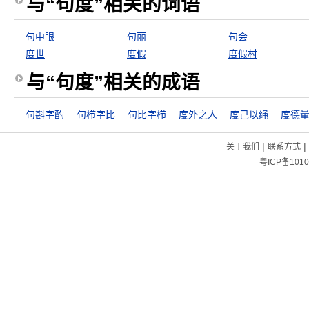
与“句度”相关的词语
句中眼
句丽
句会
度世
度假
度假村
与“句度”相关的成语
句斟字酌
句栉字比
句比字栉
度外之人
度己以绳
度德
|
|
关于我们
联系方式
粤ICP备1010