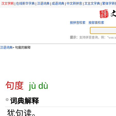
汉文学网
|
在线新华字典
|
汉语词典
|
成语词典
|
中文转拼音
|
文言文字典
|
繁体字转
按拼音检索
按部首检索
提示：
支持拼音查询，例：“wen xu
汉语词典
>
句度的解释
句度
jù dù
词典解释
犹句读。