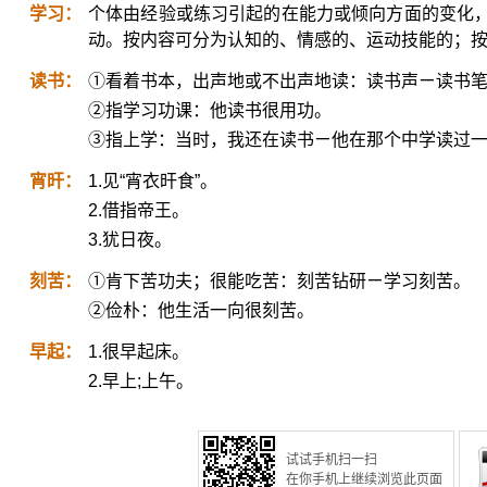
学习：
个体由经验或练习引起的在能力或倾向方面的变化
动。按内容可分为认知的、情感的、运动技能的；
读书：
①看着书本，出声地或不出声地读：读书声ㄧ读书笔
②指学习功课：他读书很用功。
③指上学：当时，我还在读书ㄧ他在那个中学读过
宵旰：
1.见“宵衣旰食”。
2.借指帝王。
3.犹日夜。
刻苦：
①肯下苦功夫；很能吃苦：刻苦钻研ㄧ学习刻苦。
②俭朴：他生活一向很刻苦。
早起：
1.很早起床。
2.早上;上午。
试试手机扫一扫
在你手机上继续浏览此页面