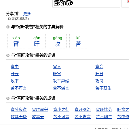
分享到：
更多
阅读(2198次)
与“宵旰攻苦”相关的字典解释
xiāo
gàn
gōng
kŭ
宵
旰
攻
苦
与“宵旰攻苦”相关的词语
宵中
宵人
宵会
旰云
旰宵
旰日
攻下
攻乎异端
攻习
苦不可言
苦不堪言
苦不聊生
与“宵旰攻苦”相关的成语
宵分废寝
宵寝晨兴
宵小之徒
宵旰图治
宵旰忧劳
旰食
攻其无备
攻其无备，出其不意
苦不可言
苦不堪言
苦不聊生
苦中