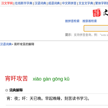
汉文学网
|
在线新华字典
|
汉语词典
|
成语词典
|
中文转拼音
|
文言文字典
|
繁体字转
按拼音检索
按部首检索
提示：
支持拼音查询，例：“wen xu
汉语词典
>
宵旰攻苦的解释
宵旰攻苦
xiāo gàn gōng kǔ
词典解释
宵：夜；旰：天已晚。早起晚睡，刻苦读书学习。