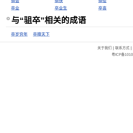
驵会
驵侠
驵侩
卒业
卒业生
卒丧
与“驵卒”相关的成语
卒岁穷年
卒擅天下
|
|
关于我们
联系方式
粤ICP备1010