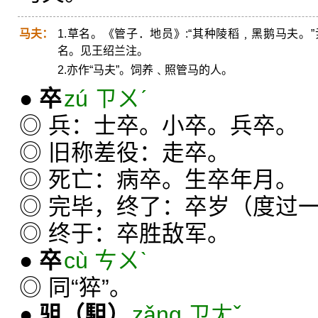
马夫：
1.草名。《管子．地员》:“其种陵稻﹐黑鹅马夫。
名。见王绍兰注。
2.亦作“马夫”。饲养﹑照管马的人。
●
卒
zú ㄗㄨˊ
◎ 兵：士卒。小卒。兵卒。
◎ 旧称差役：走卒。
◎ 死亡：病卒。生卒年月。
◎ 完毕，终了：卒岁（度过
◎ 终于：卒胜敌军。
●
卒
cù ㄘㄨˋ
◎ 同“猝”。
●
驵
（駔）
zǎng ㄗㄤˇ