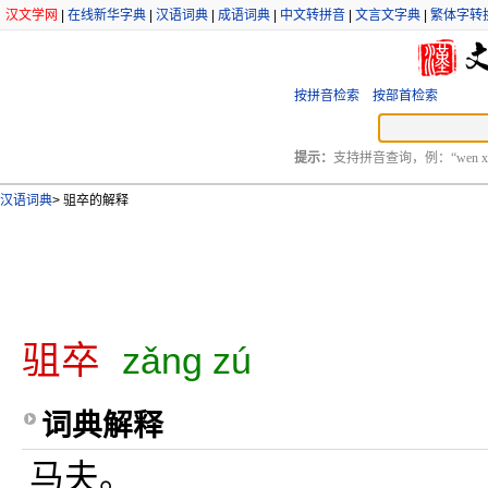
汉文学网
|
在线新华字典
|
汉语词典
|
成语词典
|
中文转拼音
|
文言文字典
|
繁体字转
按拼音检索
按部首检索
提示：
支持拼音查询，例：“wen xu
汉语词典
>
驵卒的解释
驵卒
zǎng zú
词典解释
马夫。