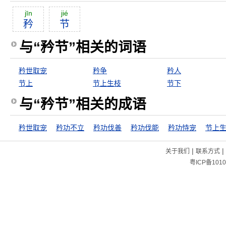
jīn
jié
矜
节
与“矜节”相关的词语
矜世取宠
矜争
矜人
节上
节上生枝
节下
与“矜节”相关的成语
矜世取宠
矜功不立
矜功伐善
矜功伐能
矜功恃宠
节上
|
|
关于我们
联系方式
粤ICP备1010