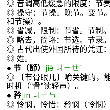
◎ 音调高低缓急的限度：节
◎ 操守：节操。晚节。变节
和节操）。
◎ 省减，限制：节省。节制
◎ 略去，简略：节选。节录
◎ 古代出使外国所待的凭证
◎ 姓。
●
节
（節）
jiē ㄐㄧㄝˉ
◎ 〔节骨眼儿〕喻关键的，
时机（“骨”读轻声）。
●
矜
jīn ㄐㄧㄣˉ
◎ 怜悯，怜惜：矜悯（怜悯