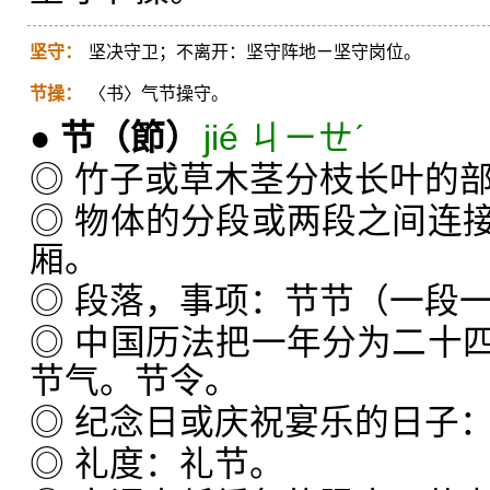
坚守：
坚决守卫；不离开：坚守阵地ㄧ坚守岗位。
节操：
〈书〉气节操守。
●
节
（節）
jié ㄐㄧㄝˊ
◎ 竹子或草木茎分枝长叶的
◎ 物体的分段或两段之间连
厢。
◎ 段落，事项：节节（一段
◎ 中国历法把一年分为二十
节气。节令。
◎ 纪念日或庆祝宴乐的日子
◎ 礼度：礼节。