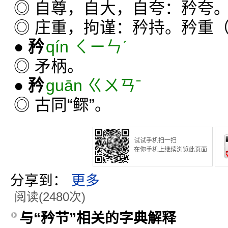
◎ 自尊，自大，自夸：矜夸
◎ 庄重，拘谨：矜持。矜重
●
矜
qín ㄑㄧㄣˊ
◎ 矛柄。
●
矜
guān ㄍㄨㄢˉ
◎ 古同“鳏”。
试试手机扫一扫
在你手机上继续浏览此页面
分享到：
更多
阅读(2480次)
与“矜节”相关的字典解释