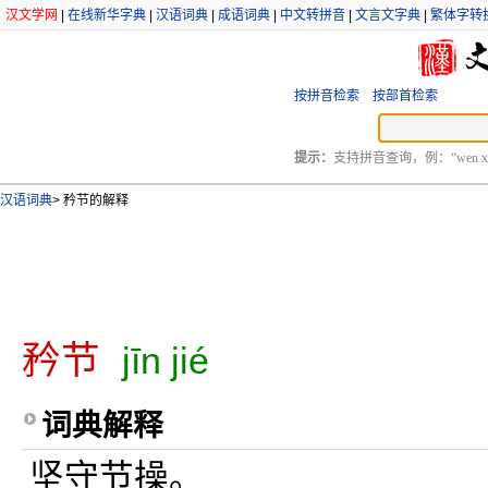
汉文学网
|
在线新华字典
|
汉语词典
|
成语词典
|
中文转拼音
|
文言文字典
|
繁体字转
按拼音检索
按部首检索
提示：
支持拼音查询，例：“wen xu
汉语词典
>
矜节的解释
矜节
jīn jié
词典解释
坚守节操。