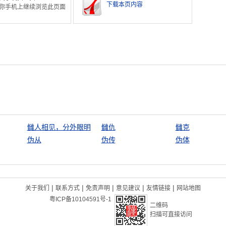
下载本页内容
你手机上继续浏览此页面
雠人相见，分外眼明
雠仇
雠克
伪从
伪传
伪体
|
|
|
|
|
关于我们
联系方式
免责声明
意见建议
友情链接
网站地图
粤ICP备10104591号-1
二维码
扫描可直接访问