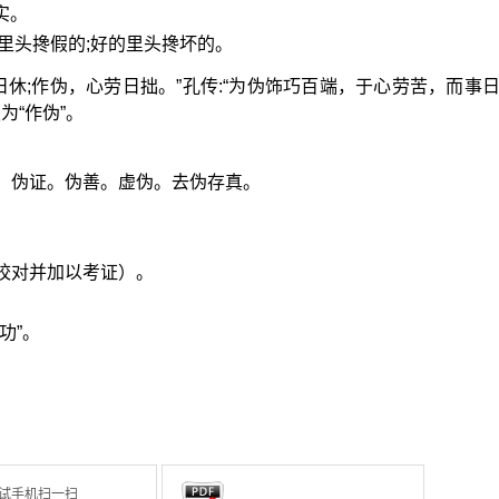
实。
的里头搀假的;好的里头搀坏的。
日休;作伪，心劳日拙。”孔传:“为伪饰巧百端，于心劳苦，而事
为“作伪”。
。伪证。伪善。虚伪。去伪存真。
校对并加以考证）。
功”。
试手机扫一扫