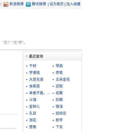
：
新浪微博
腾讯微博
|
设为首页
|
加入收藏
文?” ;“文?学”。
最近查询
干材
琴高
学课钱
恭笔
大逆无道
五朵金花
食茱萸
还睨
来者不善，善者不来
如簧
斗强
抗粮
金钟儿
微浅
孔目
经验论
泡花
新学
替角
下女