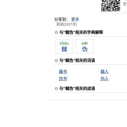
在
分享到：
更多
阅读(3327次)
与“雠伪”相关的字典解释
chóu
wĕi
雠
伪
与“雠伪”相关的词语
雠书
雠人
伪书
伪人
与“雠伪”相关的成语