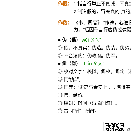
作假：
1.指言行举止不真诚，不真
2.制造假的，冒充真的;真
作伪：
《书．周官》:“作德，心逸
为。”后因称言行虚伪或做假
●
伪
（僞）
wěi ㄨㄟˇ
◎ 假，不真实：伪造。伪装。伪劣
◎ 不合法的：伪政府。伪军。
●
雠
（讎）
chóu ㄔㄡˊ
◎ 校对文字：校雠。雠校。雠定（
◎ 同“仇1”。
◎ 同等：“史高与金安上……皆雠有
◎ 售，给价。
◎ 应对：雠问（辩驳问难）。
◎ 古同“酬”，酬酢。
试