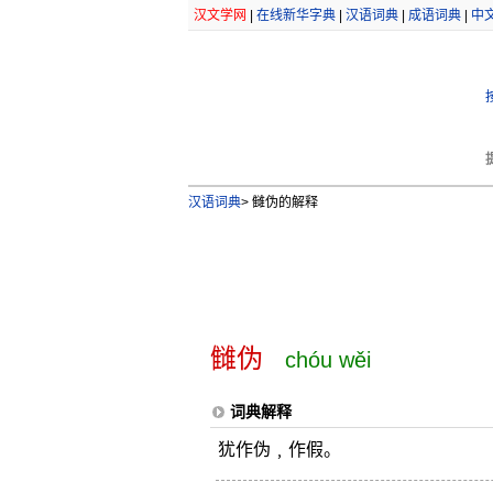
汉文学网
|
在线新华字典
|
汉语词典
|
成语词典
|
中
汉语词典
>
雠伪的解释
雠伪
chóu wěi
词典解释
犹作伪﹐作假。