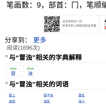
笔画数：9，部首：冂，笔顺编号
试试手机扫一扫
在你手机上继续浏览此页面
分享到：
更多
阅读(1696次)
与“冒浊”相关的字典解释
mào
zhuó
冒
浊
与“冒浊”相关的词语
冒上
冒不失
冒乱
浊世
浊乱
浊人