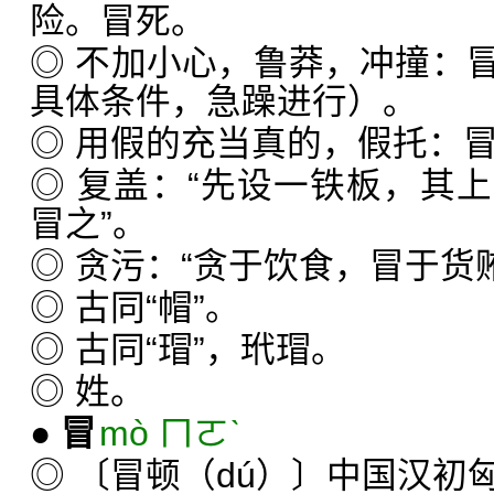
险。冒死。
◎ 不加小心，鲁莽，冲撞：
具体条件，急躁进行）。
◎ 用假的充当真的，假托：
◎ 复盖：“先设一铁板，其
冒之”。
◎ 贪污：“贪于饮食，冒于货
◎ 古同“帽”。
◎ 古同“瑁”，玳瑁。
◎ 姓。
●
冒
mò ㄇㄛˋ
◎ 〔冒顿（dú）〕中国汉初