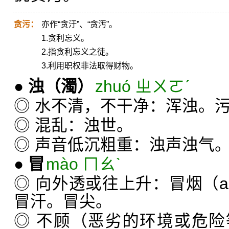
贪污：
亦作“贪汙”、“贪汚”。
1.贪利忘义。
2.指贪利忘义之徒。
3.利用职权非法取得财物。
●
浊
（濁）
zhuó ㄓㄨㄛˊ
◎ 水不清，不干净：浑浊。
◎ 混乱：浊世。
◎ 声音低沉粗重：浊声浊气
●
冒
mào ㄇㄠˋ
◎ 向外透或往上升：冒烟（a
冒汗。冒尖。
◎ 不顾（恶劣的环境或危