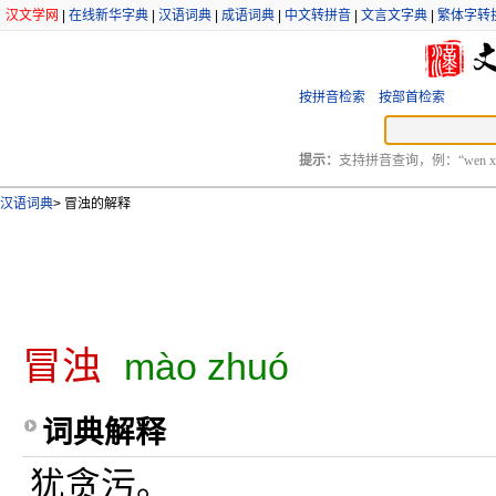
汉文学网
|
在线新华字典
|
汉语词典
|
成语词典
|
中文转拼音
|
文言文字典
|
繁体字转
按拼音检索
按部首检索
提示：
支持拼音查询，例：“wen xu
汉语词典
>
冒浊的解释
冒浊
mào zhuó
词典解释
犹贪污。