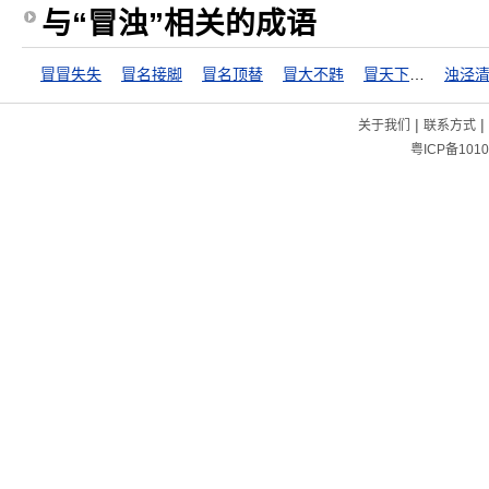
与“冒浊”相关的成语
冒冒失失
冒名接脚
冒名顶替
冒大不韪
冒天下之大不韪
浊泾
|
|
关于我们
联系方式
粤ICP备1010