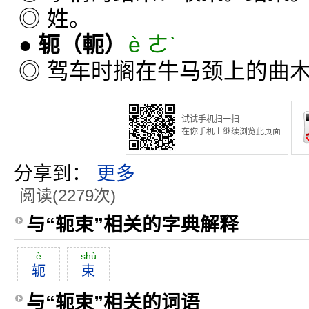
◎ 姓。
●
轭
（軛）
è ㄜˋ
◎ 驾车时搁在牛马颈上的曲
试试手机扫一扫
在你手机上继续浏览此页面
分享到：
更多
阅读(2279次)
与“轭束”相关的字典解释
è
shù
轭
束
与“轭束”相关的词语