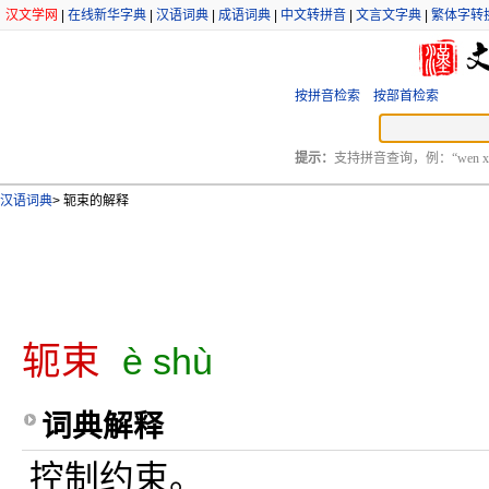
汉文学网
|
在线新华字典
|
汉语词典
|
成语词典
|
中文转拼音
|
文言文字典
|
繁体字转
按拼音检索
按部首检索
提示：
支持拼音查询，例：“wen xu
汉语词典
>
轭束的解释
轭束
è shù
词典解释
控制约束。