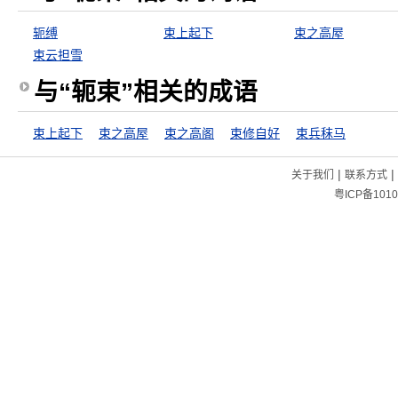
轭缚
束上起下
束之高屋
束云担雪
与“轭束”相关的成语
束上起下
束之高屋
束之高阁
束修自好
束兵秣马
|
|
关于我们
联系方式
粤ICP备1010