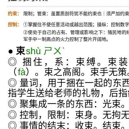
约束：
限制；管束：虽置质剖符犹不能约束也｜须严加约
控制：
①掌握住不使任意活动或越出范围；操纵：控制数
②使处于自己的占有、管理或影响之下：殖民地的经
军手中ㄧ制高点的火力控制了整片开阔地。
●
束
shù ㄕㄨˋ
◎ 捆住，系：束缚。束
（
fà
）。束之高阁。束手无策
◎ 量词，用于捆在一起的东
指学生送给老师的礼物，后指
◎ 聚集成一条的东西：光束
◎ 控制，限制：束身。无拘
◎ 事情的结末：收束。结束