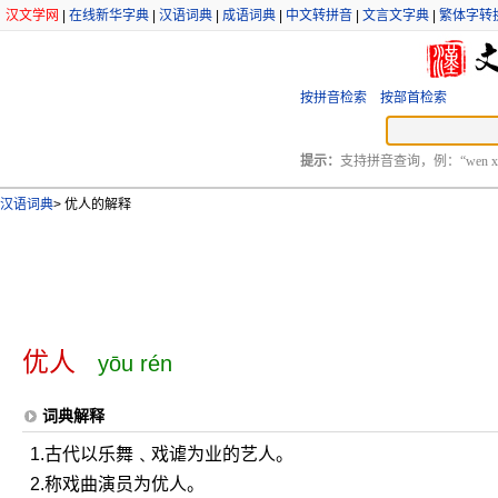
汉文学网
|
在线新华字典
|
汉语词典
|
成语词典
|
中文转拼音
|
文言文字典
|
繁体字转
按拼音检索
按部首检索
提示：
支持拼音查询，例：“wen xu
汉语词典
>
优人的解释
优人
yōu rén
词典解释
1.古代以乐舞﹑戏谑为业的艺人。
2.称戏曲演员为优人。