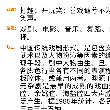
打趣；开玩笑：善戏谑兮不
戏谑：
笑声。
戏剧、电影、音乐、舞蹈、
演员：
称。
中国传统戏剧形式。是包含
戏曲：
武术以及人物扮演等因素的
现手段。剧中人物由生、旦
各脚色行当各有不同的表演
板腔体，或兼用两者。渊源
元杂剧是最早的成熟的戏曲
腔、余姚腔、海盐腔四大声
泛产生。据1985年统计，
三百三十五种。