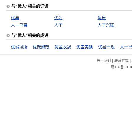
与“优人”相关的词语
优与
优为
优乐
人一己百
人丁
人丁兴旺
与“优人”相关的成语
优劣得所
优哉游哉
优孟衣冠
优差美缺
优昙一现
人一
|
|
关于我们
联系方式
粤ICP备1010