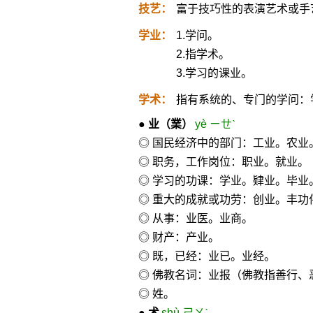
技艺：
富于技巧性的表演艺术或手
学业：
1.学问。
2.指学术。
3.学习的课业。
学术：
指有系统的、专门的学问：
●
业
（業）
yè ㄧㄝˋ
◎ 国民经济中的部门：工业。农业
◎ 职务，工作岗位：职业。就业。
◎ 学习的功课：学业。肄业。毕业
◎ 重大的成就或功劳：创业。丰功
◎ 从事：业医。业商。
◎ 财产：产业。
◎ 既，已经：业已。业经。
◎ 佛教名词：业报（佛教指善行、
◎ 姓。
●
术
shù ㄕㄨˋ