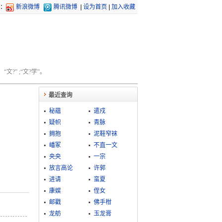
：
新浪微博
腾讯微博
|
设为首页
|
加入收藏
文?” ;“文?学”。
最近查询
秘藴
遣戍
疑帜
青脉
拥抱
泥鞋窄袜
嶓冢
不直一文
央央
一宗
放言高论
许郭
进请
蛮夏
康娱
侄女
邮戳
佛手柑
龙舫
玉龙膏