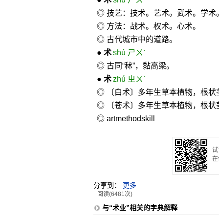
◎ 技艺：技术。艺术。武术。学术
◎ 方法：战术。权术。心术。
◎ 古代城市中的道路。
●
术
shú ㄕㄨˊ
◎ 古同“秫”，黏高梁。
●
术
zhú ㄓㄨˊ
◎ 〔白术〕多年生草本植物，根状
◎ 〔苍术〕多年生草本植物，根状
◎ art
method
skill
试
在
分享到：
更多
阅读(6481次)
与“术业”相关的字典解释