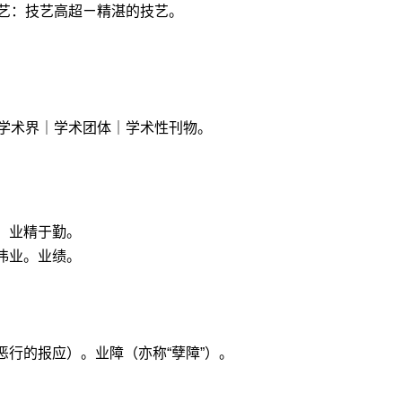
艺：技艺高超ㄧ精湛的技艺。
学术界｜学术团体｜学术性刊物。
。
。业精于勤。
伟业。业绩。
恶行的报应）。业障（亦称“孽障”）。