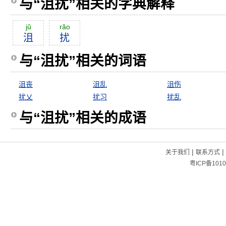
与“沮扰”相关的字典解释
jŭ
răo
沮
扰
与“沮扰”相关的词语
沮丧
沮乱
沮伤
扰乂
扰习
扰乱
与“沮扰”相关的成语
|
|
关于我们
联系方式
粤ICP备1010