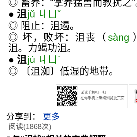
◎ 畜养：“掌养猛兽而教扰之”
●
沮
jǔ ㄐㄩˇ
◎ 阻止：沮遏。
◎ 坏，败坏：沮丧（
sàng
沮。力竭功沮。
●
沮
jù ㄐㄩˋ
◎ 〔沮洳〕低湿的地带。
试试手机扫一扫
在你手机上继续浏览此页面
分享到：
更多
阅读(1868次)