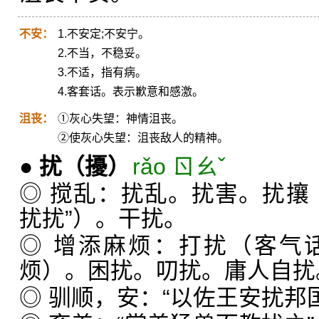
不安：
1.不安定;不安宁。
2.不当，不稳妥。
3.不适，指有病。
4.客套话。表示歉意和感激。
沮丧：
①灰心失望：神情沮丧。
②使灰心失望：沮丧敌人的精神。
●
扰
（擾）
rǎo ㄖㄠˇ
◎ 搅乱：扰乱。扰害。扰攘
扰扰”）。干扰。
◎ 增添麻烦：打扰（客气
烦）。困扰。叨扰。庸人自扰
◎ 驯顺，安：“以佐王安扰邦