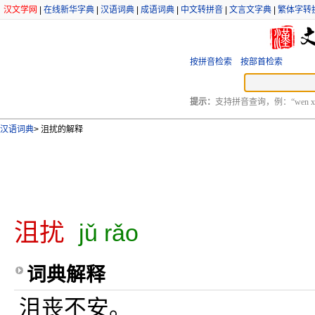
汉文学网
|
在线新华字典
|
汉语词典
|
成语词典
|
中文转拼音
|
文言文字典
|
繁体字转
按拼音检索
按部首检索
提示：
支持拼音查询，例：“wen xu
汉语词典
>
沮扰的解释
沮扰
jǔ rǎo
词典解释
沮丧不安。