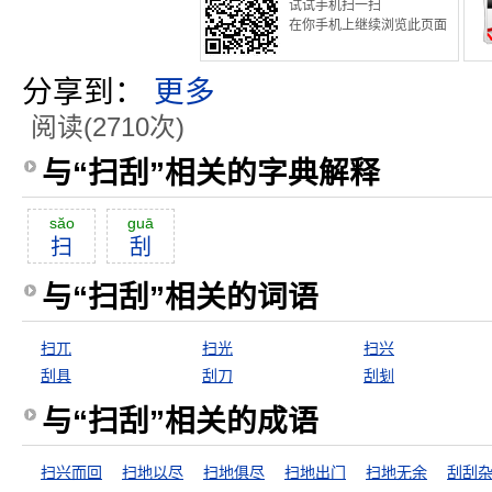
试试手机扫一扫
在你手机上继续浏览此页面
分享到：
更多
阅读(2710次)
与“扫刮”相关的字典解释
săo
guā
扫
刮
与“扫刮”相关的词语
扫兀
扫光
扫兴
刮具
刮刀
刮刬
与“扫刮”相关的成语
扫兴而回
扫地以尽
扫地俱尽
扫地出门
扫地无余
刮刮