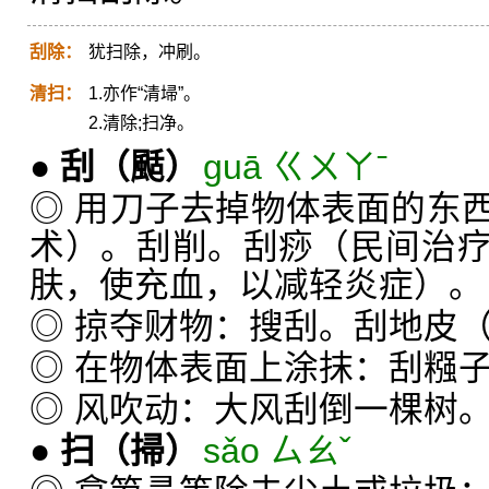
刮除：
犹扫除，冲刷。
清扫：
1.亦作“清埽”。
2.清除;扫净。
●
刮
（颳）
guā ㄍㄨㄚˉ
◎ 用刀子去掉物体表面的东
术）。刮削。刮痧（民间治
肤，使充血，以减轻炎症）。
◎ 掠夺财物：搜刮。刮地皮
◎ 在物体表面上涂抹：刮糨
◎ 风吹动：大风刮倒一棵树
●
扫
（掃）
sǎo ㄙㄠˇ