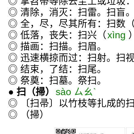
◎ 拿笤帚等除去尘土或垃圾
◎ 清除，消灭：扫雷。扫盲
◎ 全，尽，尽其所有：扫数
◎ 低落，丧失：扫兴（
xìng
◎ 描画：扫描。扫眉。
◎ 迅速横掠而过：扫射。扫
◎ 结束，了结：扫尾。
◎ 祭奠：扫墓。祭扫。
●
扫
（掃）
sào ㄙㄠˋ
◎ 〔扫帚〕以竹枝等扎成的
◎ （掃）