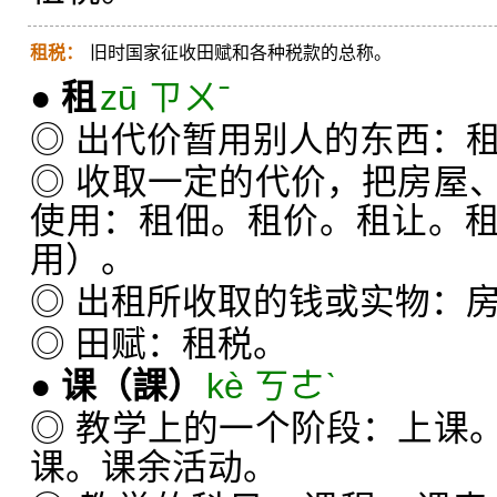
租税：
旧时国家征收田赋和各种税款的总称。
●
租
zū ㄗㄨˉ
◎ 出代价暂用别人的东西：
◎ 收取一定的代价，把房屋
使用：租佃。租价。租让。
用）。
◎ 出租所收取的钱或实物：
◎ 田赋：租税。
●
课
（課）
kè ㄎㄜˋ
◎ 教学上的一个阶段：上课
课。课余活动。