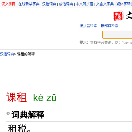
汉文学网
|
在线新华字典
|
汉语词典
|
成语词典
|
中文转拼音
|
文言文字典
|
繁体字转
按拼音检索
按部首检索
提示：
支持拼音查询，例：“wen xu
汉语词典
>
课租的解释
课租
kè zū
词典解释
租税。