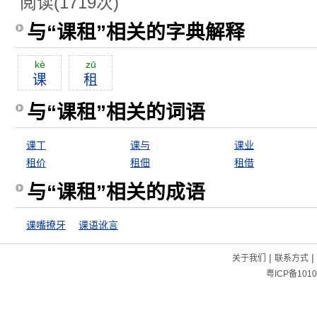
阅读(1719次)
与“课租”相关的字典解释
kè
zū
课
租
与“课租”相关的词语
课丁
课与
课业
租价
租佃
租借
与“课租”相关的成语
课嘴撩牙
课语讹言
|
|
关于我们
联系方式
粤ICP备1010