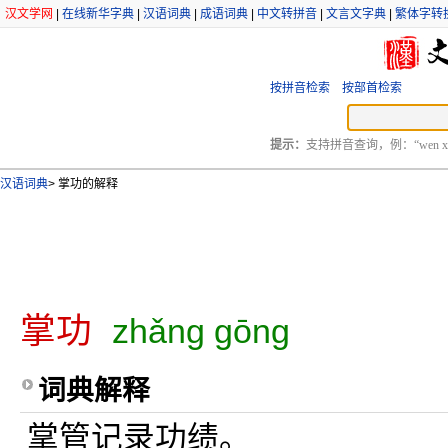
汉文学网
|
在线新华字典
|
汉语词典
|
成语词典
|
中文转拼音
|
文言文字典
|
繁体字转
按拼音检索
按部首检索
提示：
支持拼音查询，例：“wen xu
汉语词典
>
掌功的解释
掌功
zhǎng gōng
词典解释
掌管记录功绩。