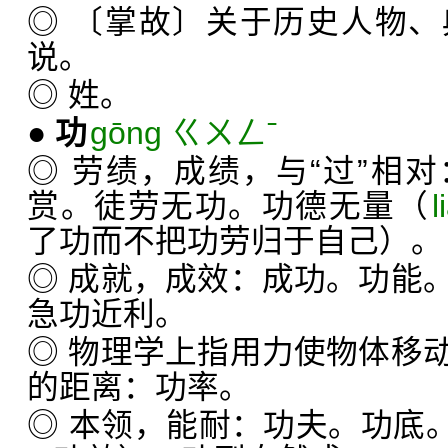
◎ 〔掌故〕关于历史人物
说。
◎ 姓。
●
功
gōng ㄍㄨㄥˉ
◎ 劳绩，成绩，与“过”相
赏。徒劳无功。功德无量（
l
了功而不把功劳归于自己）。
◎ 成就，成效：成功。功能
急功近利。
◎ 物理学上指用力使物体移
的距离：功率。
◎ 本领，能耐：功夫。功底。