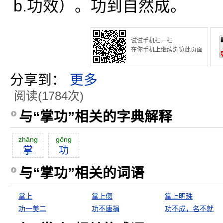
b.功效）。功到自然成。
试试手机扫一扫
在你手机上继续浏览此页面
分享到：
更多
阅读(1784次)
与“掌功”相关的字典解释
zhăng
gōng
掌
功
与“掌功”相关的词语
掌上
掌上儛
掌上明珠
功一美二
功不唐捐
功不成，名不就