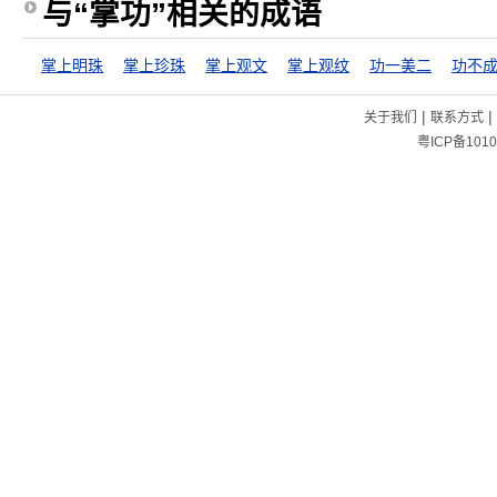
与“掌功”相关的成语
掌上明珠
掌上珍珠
掌上观文
掌上观纹
功一美二
|
|
关于我们
联系方式
粤ICP备1010